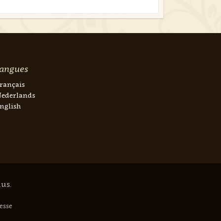
angues
rançais
ederlands
nglish
lus.
gesse