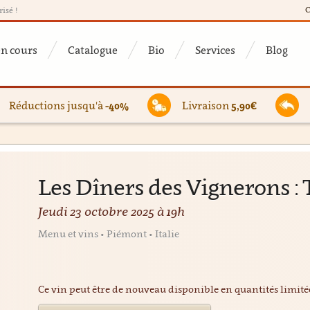
C
risé !
en cours
Catalogue
Bio
Services
Blog
Réductions jusqu'à
-40%
Livraison
5,90€
Les Dîners des Vignerons : 
Jeudi 23 octobre 2025 à 19h
Menu et vins • Piémont • Italie
Ce vin peut être de nouveau disponible en quantités limit