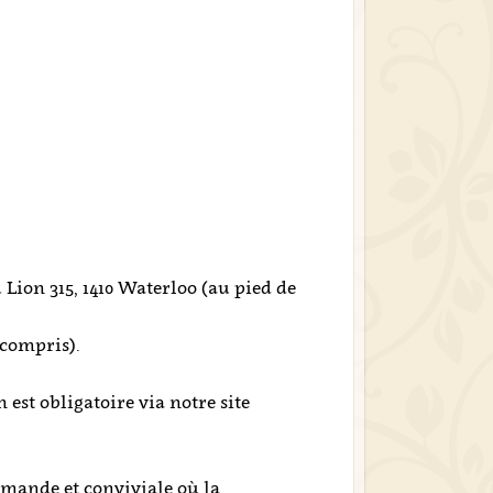
G
Lion 315, 1410 Waterloo (au pied de
 compris).
n est obligatoire via notre site
mande et conviviale où la