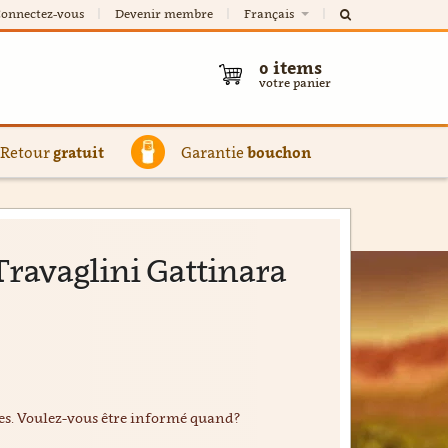
onnectez-vous
Devenir membre
Français
0
items
votre panier
Retour
gratuit
Garantie
bouchon
Travaglini Gattinara
ées. Voulez-vous être informé quand?