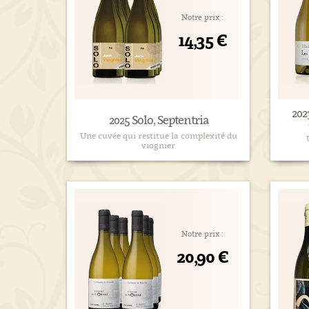
Notre prix :
14,35 €
202
2025 Solo, Septentria
Une cuvée qui restitue la complexité du
viognier
Notre prix :
20,90 €