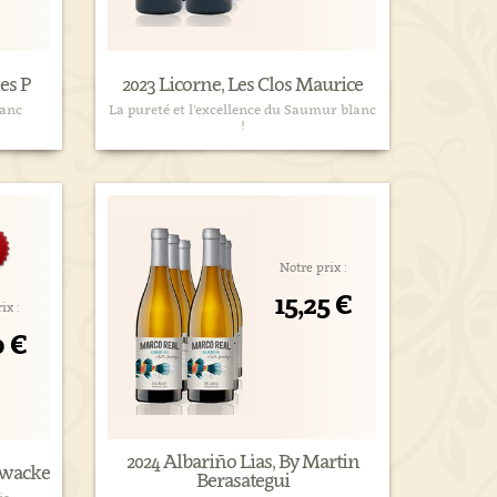
es P
2023 Licorne, Les Clos Maurice
lanc
La pureté et l'excellence du Saumur blanc
!
Notre prix :
15,25 €
ix :
0 €
2024 Albariño Lìas, By Martin
ywacke
Berasategui