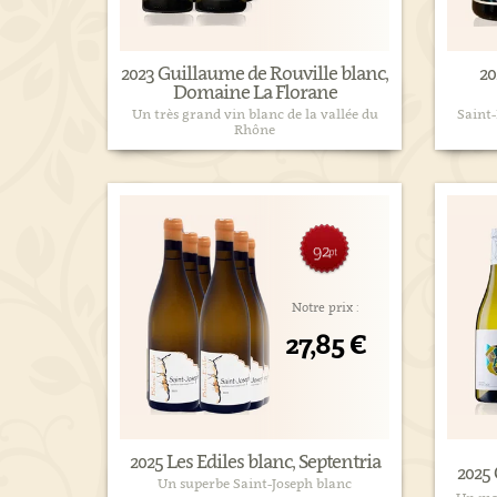
2023 Guillaume de Rouville blanc,
20
Domaine La Florane
Un très grand vin blanc de la vallée du
Saint-
Rhône
92
pt
Notre prix :
27,85 €
2025 Les Ediles blanc, Septentria
2025
Un superbe Saint-Joseph blanc