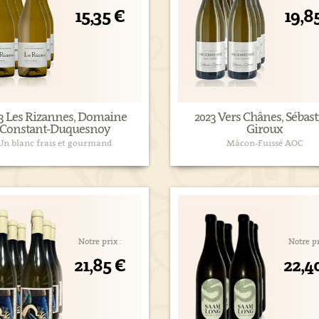
15,35 €
19,8
3 Les Rizannes, Domaine
2023 Vers Chânes, Sébas
Constant-Duquesnoy
Giroux
Un blanc frais et gourmand
Mâcon-Fuissé AOC
Notre prix :
Notre pr
21,85 €
22,4