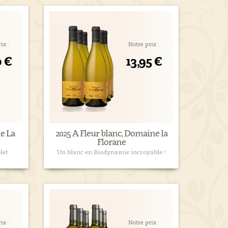
ix :
Notre prix :
0 €
13,95 €
e La
2025 A Fleur blanc, Domaine la
Florane
let
Un blanc en Biodynamie incroyable !
ix :
Notre prix :