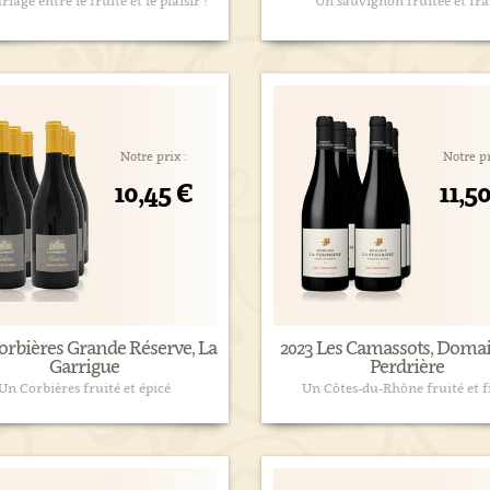
iage entre le fruité et le plaisir !
Un sauvignon fruitée et fra
Notre prix :
Notre pr
10,45 €
11,5
orbières Grande Réserve, La
2023 Les Camassots, Doma
Garrigue
Perdrière
Un Corbières fruité et épicé
Un Côtes-du-Rhône fruité et f