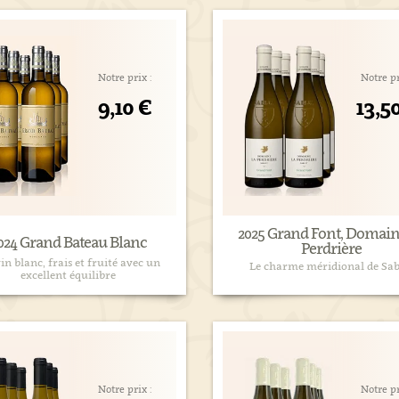
Notre prix :
Notre pr
9,10 €
13,5
2025 Grand Font, Domain
024 Grand Bateau Blanc
Perdrière
in blanc, frais et fruité avec un
Le charme méridional de Sab
excellent équilibre
Notre prix :
Notre pr