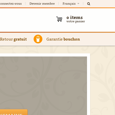
onnectez-vous
Devenir membre
Français
0
items
votre panier
Retour
gratuit
Garantie
bouchon