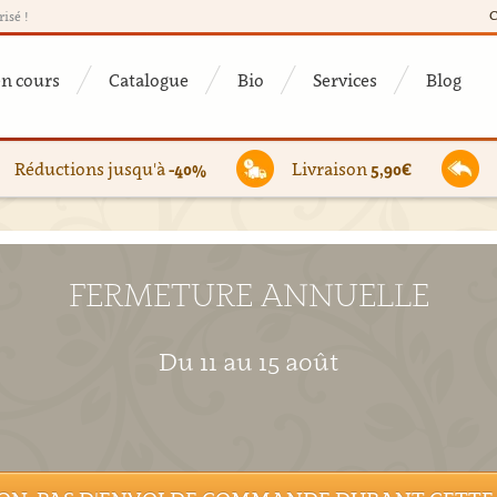
C
risé !
en cours
Catalogue
Bio
Services
Blog
Réductions jusqu'à
-40%
Livraison
5,90€
FERMETURE ANNUELLE
Du 11 au 15 août