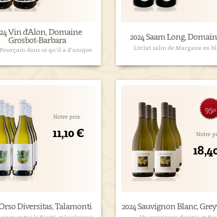
24 Vin d'Alon, Domaine
2024 Saam Long, Domain
Grosbot-Barbara
L’éclat salin de Margaux en b
Pourçain dans ce qu’il a d’unique
95
pt
Notre prix :
11,10 €
Notre pr
18,4
 Orso Diversitas, Talamonti
2024 Sauvignon Blanc, Gre