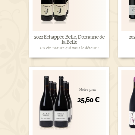
2022 Echappée Belle, Domaine de
20
la Belle
Un vin nature qui vaut le détour !
Notre prix :
25,60 €