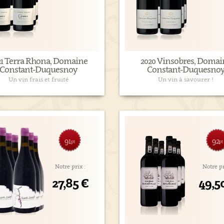
21 Terra Rhona, Domaine
2020 Vinsobres, Domai
Constant-Duquesnoy
Constant-Duquesno
Un vin frais et fruité
Un vin à savourer !
91
92
pt
pt
Notre prix :
Notre pr
27,85 €
49,5