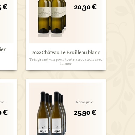
5 €
20,30 €
tien
2022 Château Le Bruilleau blanc
Très grand vin pour toute assocation avec
la mer
ix :
Notre prix :
0 €
25,90 €