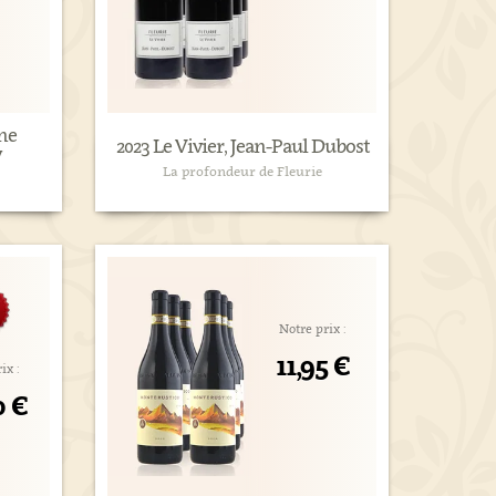
ne
2023 Le Vivier, Jean-Paul Dubost
y
La profondeur de Fleurie
Notre prix :
11,95 €
ix :
0 €