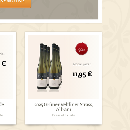
 SEMAINE
90
pt
ix :
5 €
Notre prix :
11,95 €
de
2025 Grüner Veltliner Strass,
Allram
té
Frais et fruité