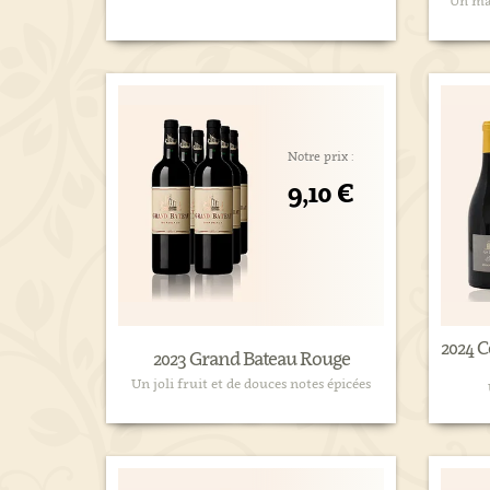
Un mar
Notre prix :
9,10 €
2024 C
2023 Grand Bateau Rouge
Un joli fruit et de douces notes épicées