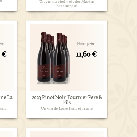
is
Un vin du chef 3 étoiles Martin
Berasategui
ix :
Notre prix :
0 €
11,60 €
ine La
2023 Pinot Noir, Fournier Père &
Fils
rais
Un vin de Loire frais et fruité