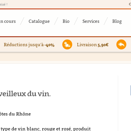
C
risé !
en cours
Catalogue
Bio
Services
Blog
Réductions jusqu'à
-40%
Livraison
5,90€
illeux du vin.
Côtes du Rhône
ype de vin blanc, rouge et rosé, produit