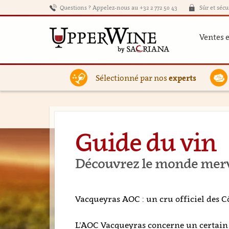
Questions ? Appelez-nous au +32 2 772 50 43
Sûr et sécu
Ventes 
Sélectionné par nos
experts
Guide du vin
Découvrez le monde merve
Vacqueyras AOC : un cru officiel des 
L’AOC Vacqueyras concerne un certain t