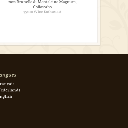
2020 Brunello di Montalcino Magnum,
Collosorbo
95/100 Wine Enthusiast
angues
rançais
ederlands
nglish