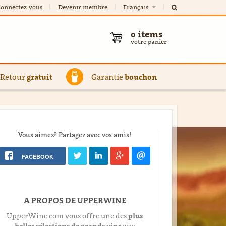
onnectez-vous
Devenir membre
Français
0
items
votre panier
Retour
gratuit
Garantie
bouchon
Vous aimez? Partagez avec vos amis!
FACEBOOK
A PROPOS DE UPPERWINE
UpperWine.com vous offre une des
plus
belles sélections de grands vins
aux