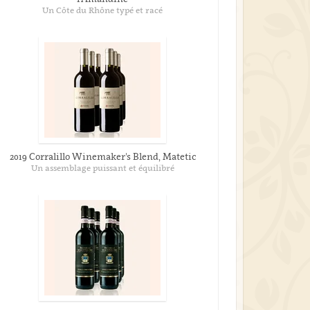
Un Côte du Rhône typé et racé
2019 Corralillo Winemaker's Blend, Matetic
Un assemblage puissant et équilibré