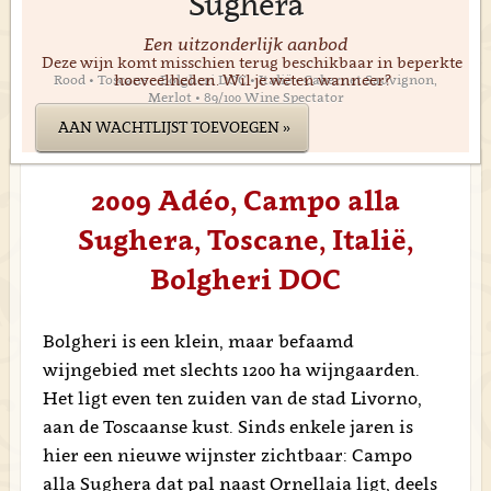
Sughera
Een uitzonderlijk aanbod
Deze wijn komt misschien terug beschikbaar in beperkte
hoeveelheden. Wil je weten wanneer?
Rood • Toscane • Bolgheri DOC • Italië • Cabernet Sauvignon,
Merlot • 89/100 Wine Spectator
AAN WACHTLIJST TOEVOEGEN »
2009 Adéo, Campo alla
Sughera, Toscane, Italië,
Bolgheri DOC
Bolgheri is een klein, maar befaamd
wijngebied met slechts 1200 ha wijngaarden.
Het ligt even ten zuiden van de stad Livorno,
aan de Toscaanse kust. Sinds enkele jaren is
hier een nieuwe wijnster zichtbaar: Campo
alla Sughera dat pal naast Ornellaia ligt, deels