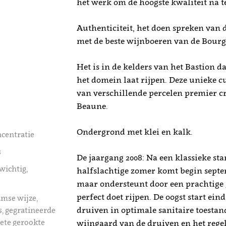
het werk om de hoogste kwaliteit na te
Authenticiteit, het doen spreken van 
met de beste wijnboeren van de Bourgo
Het is in de kelders van het Bastion 
het domein laat rijpen. Deze unieke cu
van verschillende percelen premier c
Beaune.
Ondergrond met klei en kalk.
ncentratie
s
De jaargang 2008: Na een klassieke sta
wichtig,
halfslachtige zomer komt begin sept
maar ondersteunt door een prachtige 
perfect doet rijpen. De oogst start e
amse wijze,
druiven in optimale sanitaire toestand
, gegratineerde
oete gerookte
wijngaard van de druiven en het rege