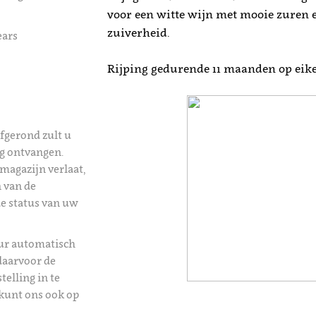
voor een witte wijn met mooie zuren 
zuiverheid.
ears
Rijping gedurende 11 maanden op eik
afgerond zult u
ng ontvangen.
magazijn verlaat,
 van de
de status van uw
uur automatisch
daarvoor de
telling in te
kunt ons ook op