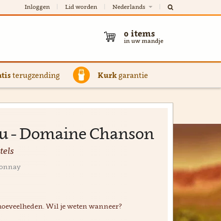
Inloggen
Lid worden
Nederlands
0
items
in uw mandje
tis
terugzending
Kurk
garantie
ru - Domaine Chanson
tels
donnay
hoeveelheden. Wil je weten wanneer?