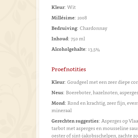
Kleur:
Wit
Millésime:
2008
Bedruiving:
Chardonnay
Inhoud:
750 ml
Alcoholgehalte:
13,5%
Proefnotities
Kleur:
Goudgeel met een zeer diepe co
Neus:
Boereboter, hazelnoten, asperge
Mond:
Rond en krachtig, zeer fijn, even
mineraal
Gerechten suggesties:
Asperges op Vla
tarbot met asperges en mousseline saus
oester of sint-jakobsschelpen, zachte z