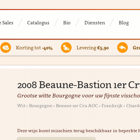
 Sales
Catalogus
Bio
Diensten
Blog
Korting tot
-40%
Levering
€5,90
Gra
2008 Beaune-Bastion 1er C
Grootse witte Bourgogne voor uw fijnste visscho
Wit • Bourgogne • Beaune 1er Cru AOC • Frankrijk • Char
Deze wijn komt misschien terug beschikbaar in beperkte 