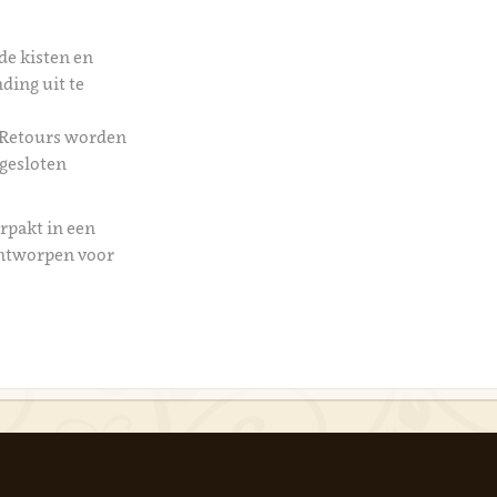
de kisten en
ding uit te
 Retours worden
 gesloten
rpakt in een
ontworpen voor