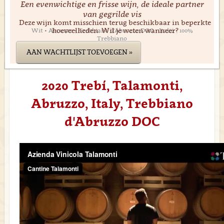
Een evenwichtige en frisse wijn, de ideale partner
van gegrilde vis
Deze wijn komt misschien terug beschikbaar in beperkte
hoeveelheden. Wil je weten wanneer?
Wit • Abruzzo • Trebbiano d'Abruzzo DOC • Italië • 100%
Trebbiano
AAN WACHTLIJST TOEVOEGEN »
2020 Trebí, Talamonti,
Abruzzo, Italy, Trebbiano
d'Abruzzo DOC