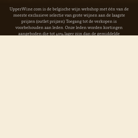
UpperWine.com is de belgische wijn webshop met één van de
meeste exclusieve selectie van grote wijnen aan de laagste
prijzen (outlet prijzen) Toegang tot de verkopen is
voorbehouden aan leden. Onze leden worden kortingen
aangeboden die tot 40% lager zijn dan de gemiddelde
marktprijzen. Word nu gratis lid!
Verder lezen »
Momenteel in aanbieding:
Pure Capsules 6-pack, Coravin