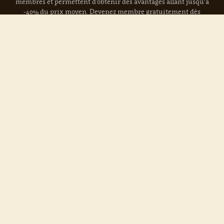
membres et permettent d'obtenir des avantages allant jusqu'à
-40% du prix moyen. Devenez membre gratuitement dès
aujourd'hui !
Lire la suite »
Actuellement en vente :
Coravin Capsules
Nos domaines :