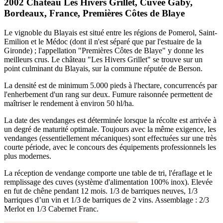
2002 Château Les Hivers Grillet, Cuvée Gaby,
Bordeaux, France, Premières Côtes de Blaye
Le vignoble du Blayais est situé entre les régions de Pomerol, Saint-
Emilion et le Médoc (dont il n'est séparé que par l'estuaire de la
Gironde) ; l'appellation "Premières Côtes de Blaye" y donne les
meilleurs crus. Le château "Les Hivers Grillet" se trouve sur un
point culminant du Blayais, sur la commune réputée de Berson.
La densité est de minimum 5.000 pieds à l'hectare, concurrencés par
l'enherbement d'un rang sur deux. Fumure raisonnée permettent de
maîtriser le rendement à environ 50 hl/ha.
La date des vendanges est déterminée lorsque la récolte est arrivée à
un degré de maturité optimale. Toujours avec la même exigence, les
vendanges (essentiellement mécaniques) sont effectuées sur une très
courte période, avec le concours des équipements professionnels les
plus modernes.
La réception de vendange comporte une table de tri, l'éraflage et le
remplissage des cuves (système d'alimentation 100% inox). Elevée
en fut de chêne pendant 12 mois. 1/3 de barriques neuves, 1/3
barriques d’un vin et 1/3 de barriques de 2 vins. Assemblage : 2/3
Merlot en 1/3 Cabernet Franc.