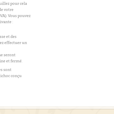
uillez pour cela
de votre
VA). Vous pouvez
ivante :
isse et des
tez effectuer un
e seront
ine et fermé.
es sont
tichoc conçu