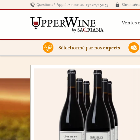
Questions ? Appelez-nous au +32 2 772 50 43
Sûr et sécu
Ventes 
Sélectionné par nos
experts