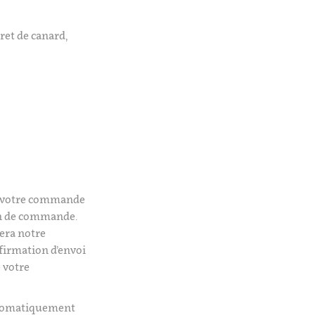
gret de canard,
é votre commande
on de commande.
era notre
firmation d’envoi
 votre
utomatiquement