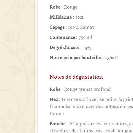
Robe :
Rouge
Millésime :
2021
Cépage :
100% Gamay
Contenance :
750 ml
Degré d'alcool :
14%
Notre prix par bouteille :
25,60 €
Notes de dégustation
Robe :
Rouge grenat profond
Nez :
Intense sur la cerise noire, la griot
framboise mûre, avec des notes d’épice
florale
Bouche :
Attaque sur les fruits mûrs, ju
structure, des tanins fins, finale longue