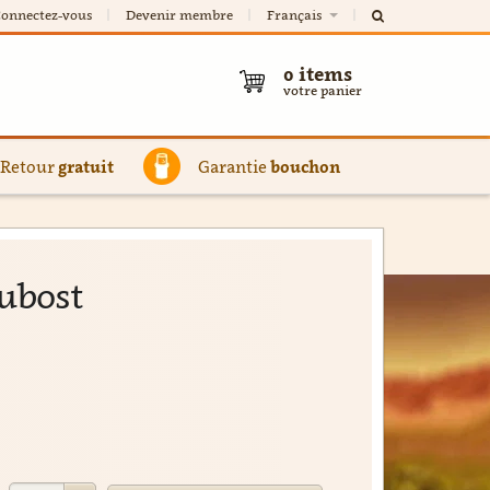
onnectez-vous
Devenir membre
Français
0
items
votre panier
Retour
gratuit
Garantie
bouchon
Dubost