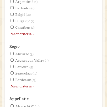
Argentinië
(4)
Barbados
(1)
België
(22)
Bulgarije
(2)
Caraïben
(2)
Meer criteria »
Regio
Abruzzo
(3)
Aconcagua Valley
(3)
Batroun
(5)
Beaujolais
(10)
Bordeaux
(27)
Meer criteria »
Appellatie
Alsace AOC
(10)