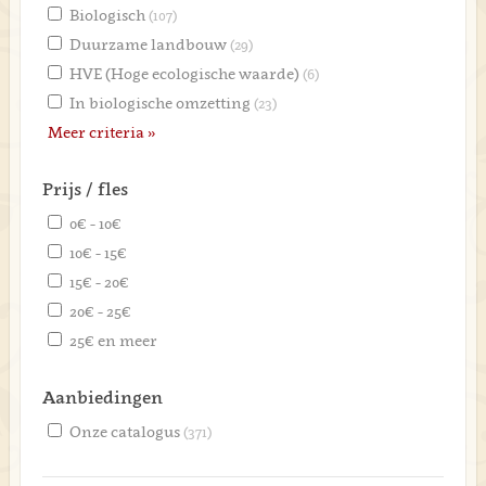
Biologisch
(107)
Duurzame landbouw
(29)
HVE (Hoge ecologische waarde)
(6)
In biologische omzetting
(23)
Meer criteria »
Prijs / fles
0€ - 10€
10€ - 15€
15€ - 20€
20€ - 25€
25€ en meer
Aanbiedingen
Onze catalogus
(371)