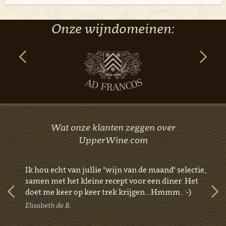
Onze wijndomeinen:
Wat onze klanten zeggen over
UpperWine.com
k ik
Ik hou echt van jullie "wijn van de maand" selectie,
Uits
samen met het kleine recept voor een diner. Het
lev
doet me keer op keer trek krijgen... Hmmm.. :-)
Vinc
Elisabeth de R.