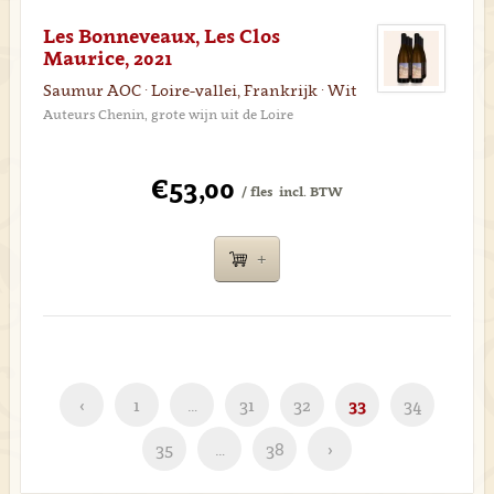
Les Bonneveaux, Les Clos
Maurice, 2021
Saumur AOC · Loire-vallei, Frankrijk · Wit
Auteurs Chenin, grote wijn uit de Loire
€53,00
/ fles
incl. BTW
‹
1
…
31
32
33
34
35
…
38
›