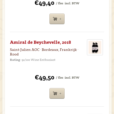
€49,40
/ fles
incl. BTW
Amiral de Beychevelle, 2018
Saint-Julien AOC · Bordeaux, Frankrijk ·
Rood
Rating:
92/100 Wine Enthusiast
€49,50
/ fles
incl. BTW