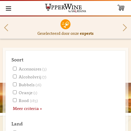
Geselecteerd door onze
experts
Soort
Accessoires
(3)
Alcoholvrij
(7)
Bubbels
(16)
Oranje
(1)
Rood
(183)
Meer criteria »
Land