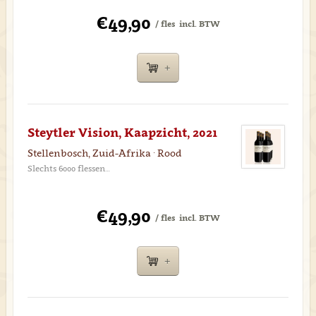
€49,90
/ fles
incl. BTW
Steytler Vision, Kaapzicht, 2021
Stellenbosch, Zuid-Afrika · Rood
Slechts 6000 flessen…
€49,90
/ fles
incl. BTW