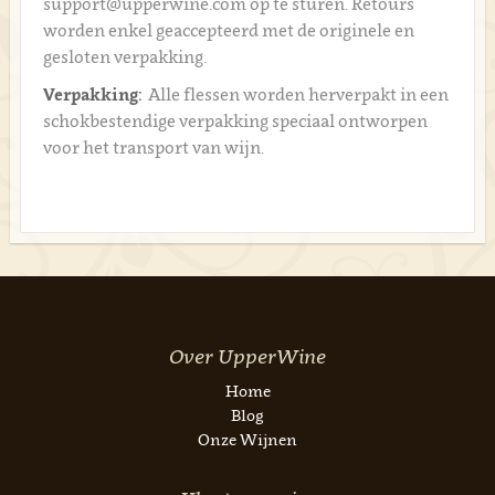
support@upperwine.com op te sturen. Retours
worden enkel geaccepteerd met de originele en
gesloten verpakking.
Verpakking:
Alle flessen worden herverpakt in een
schokbestendige verpakking speciaal ontworpen
voor het transport van wijn.
Over UpperWine
Home
Blog
Onze Wijnen