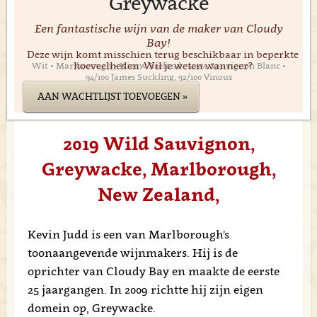
Greywacke
Een fantastische wijn van de maker van Cloudy
Bay!
Deze wijn komt misschien terug beschikbaar in beperkte
hoeveelheden. Wil je weten wanneer?
Wit • Marlborough • Nieuw-Zeeland • 100% Sauvignon Blanc •
94/100 James Suckling, 92/100 Vinous
AAN WACHTLIJST TOEVOEGEN »
2019 Wild Sauvignon,
Greywacke, Marlborough,
New Zealand,
Kevin Judd is een van Marlborough's
toonaangevende wijnmakers. Hij is de
oprichter van Cloudy Bay en maakte de eerste
25 jaargangen. In 2009 richtte hij zijn eigen
domein op, Greywacke.