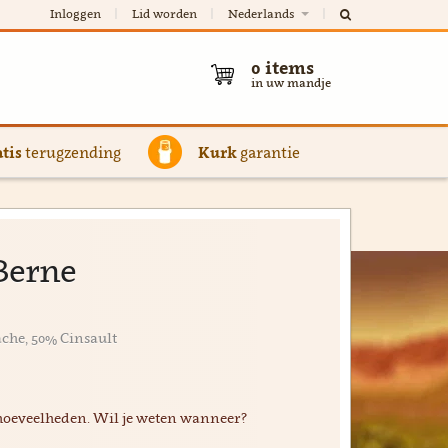
Inloggen
Lid worden
Nederlands
0
items
in uw mandje
tis
terugzending
Kurk
garantie
Berne
che, 50% Cinsault
hoeveelheden. Wil je weten wanneer?