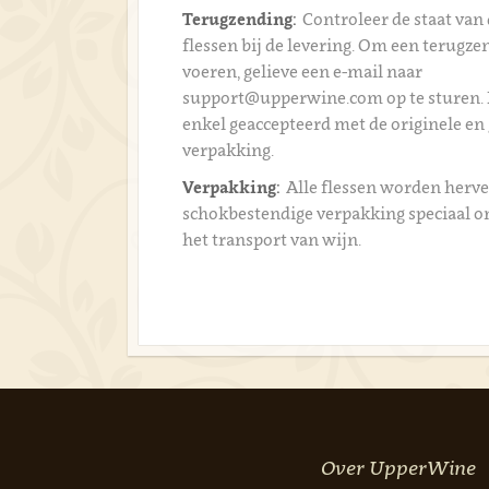
Terugzending:
Controleer de staat van 
flessen bij de levering. Om een terugzen
voeren, gelieve een e-mail naar
support@upperwine.com op te sturen.
enkel geaccepteerd met de originele en
verpakking.
Verpakking:
Alle flessen worden herve
schokbestendige verpakking speciaal 
het transport van wijn.
Over UpperWine