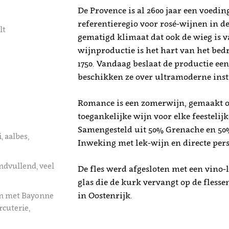
De Provence is al 2600 jaar een voedi
referentieregio voor rosé-wijnen in de
lt
gematigd klimaat dat ook de wieg is v
wijnproductie is het hart van het bed
1750. Vandaag beslaat de productie een
beschikken ze over ultramoderne inst
Romance is een zomerwijn, gemaakt o
toegankelijke wijn voor elke feestelij
Samengesteld uit 50% Grenache en 50% 
, aalbes,
Inweking met lek-wijn en directe pers
ndvullend, veel
De fles werd afgesloten met een vino-l
glas die de kurk vervangt op de flessen
in Oostenrijk.
en met Bayonne
rcuterie,