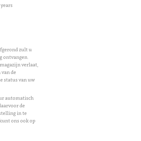
 years
afgerond zult u
ng ontvangen.
magazijn verlaat,
 van de
de status van uw
uur automatisch
daarvoor de
telling in te
kunt ons ook op