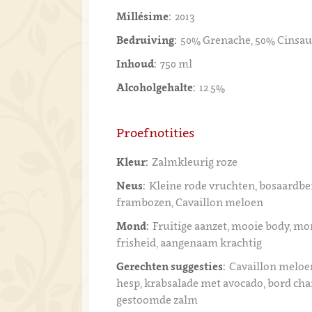
Millésime:
2013
Bedruiving:
50% Grenache, 50% Cinsau
Inhoud:
750 ml
Alcoholgehalte:
12.5%
Proefnotities
Kleur:
Zalmkleurig roze
Neus:
Kleine rode vruchten, bosaardbei
frambozen, Cavaillon meloen
Mond:
Fruitige aanzet, mooie body, mo
frisheid, aangenaam krachtig
Gerechten suggesties:
Cavaillon melo
hesp, krabsalade met avocado, bord cha
gestoomde zalm