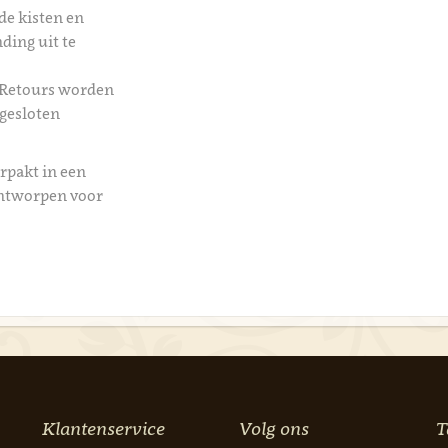
de kisten en
ding uit te
 Retours worden
 gesloten
rpakt in een
ontworpen voor
Klantenservice
Volg ons
T