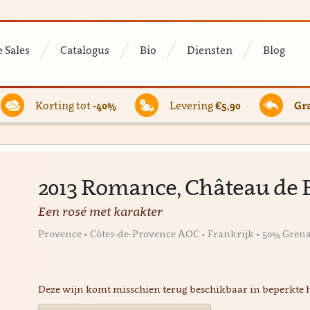
 Sales
Catalogus
Bio
Diensten
Blog
Korting tot
-40%
Levering
€5,90
Gra
2013 Romance, Château de 
Een rosé met karakter
Provence • Côtes-de-Provence AOC • Frankrijk • 50% Grena
Deze wijn komt misschien terug beschikbaar in beperkte 