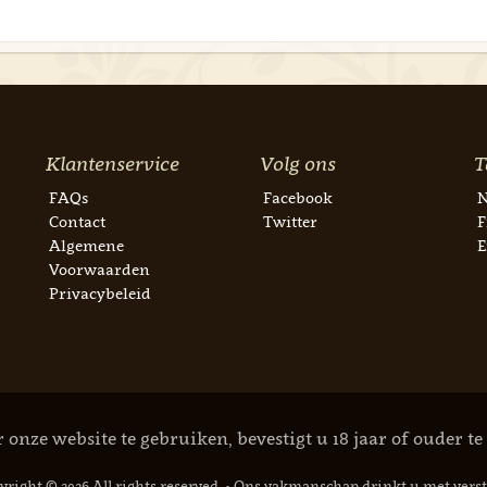
Klantenservice
Volg ons
T
FAQs
Facebook
N
Contact
Twitter
F
Algemene
E
Voorwaarden
Privacybeleid
 onze website te gebruiken, bevestigt u 18 jaar of ouder te 
yright © 2026 All rights reserved.
•
Ons vakmanschap drinkt u met vers