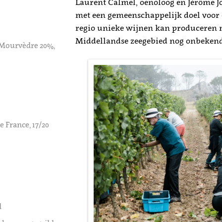
Laurent Calmel, oenoloog en Jérôme Jo
met een gemeenschappelijk doel voor 
regio unieke wijnen kan produceren 
Middellandse zeegebied nog onbekend
 Mourvèdre 20%,
e France, 17/20
d