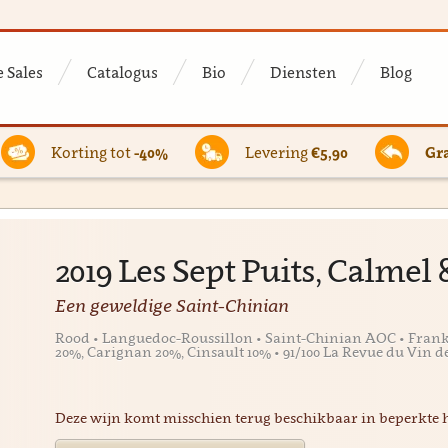
 Sales
Catalogus
Bio
Diensten
Blog
Korting tot
-40%
Levering
€5,90
Gra
2019 Les Sept Puits, Calmel
Een geweldige Saint-Chinian
Rood • Languedoc-Roussillon • Saint-Chinian AOC • Frank
20%, Carignan 20%, Cinsault 10% • 91/100 La Revue du Vin d
Deze wijn komt misschien terug beschikbaar in beperkte 