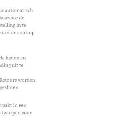
uur automatisch
daarvoor de
telling in te
kunt ons ook op
de kisten en
ding uit te
 Retours worden
 gesloten
rpakt in een
ontworpen voor