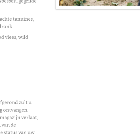
sbessen, gegrilde
zachte tannines,
fdronk
od vlees, wild
afgerond zult u
ng ontvangen.
magazijn verlaat,
 van de
de status van uw