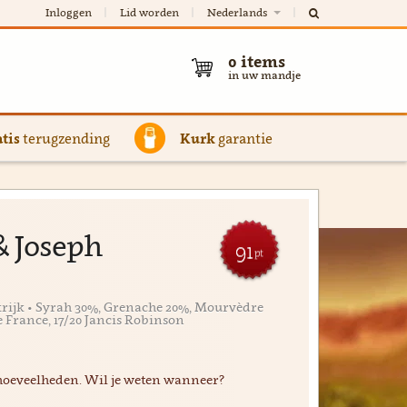
Inloggen
Lid worden
Nederlands
0
items
in uw mandje
tis
terugzending
Kurk
garantie
 & Joseph
91
pt
rijk • Syrah 30%, Grenache 20%, Mourvèdre
e France, 17/20 Jancis Robinson
hoeveelheden. Wil je weten wanneer?