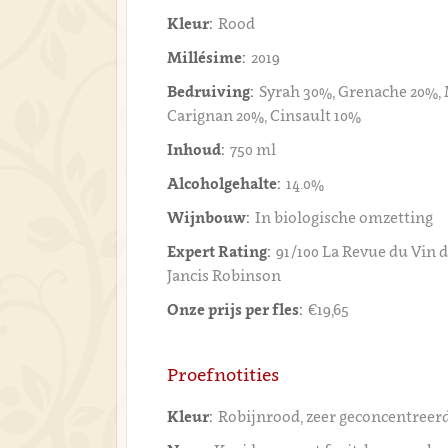
Kleur:
Rood
Millésime:
2019
Bedruiving:
Syrah 30%, Grenache 20%,
Carignan 20%, Cinsault 10%
Inhoud:
750 ml
Alcoholgehalte:
14.0%
Wijnbouw:
In biologische omzetting
Expert Rating:
91/100 La Revue du Vin d
Jancis Robinson
Onze prijs per fles:
€19,65
Proefnotities
Kleur:
Robijnrood, zeer geconcentreer