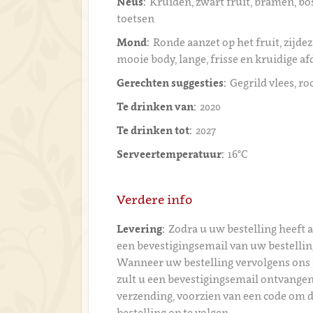
Neus:
Kruiden, zwart fruit, bramen, bo
toetsen
Mond:
Ronde aanzet op het fruit, zijde
mooie body, lange, frisse en kruidige a
Gerechten suggesties:
Gegrild vlees, ro
Te drinken van:
2020
Te drinken tot:
2027
Serveertemperatuur:
16°C
Verdere info
Levering:
Zodra u uw bestelling heeft 
een bevestigingsemail van uw bestelli
Wanneer uw bestelling vervolgens ons 
zult u een bevestigingsemail ontvangen
verzending, voorzien van een code om 
bestelling op te volgen.