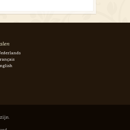
alen
ederlands
rançais
nglish
zijn.
tand