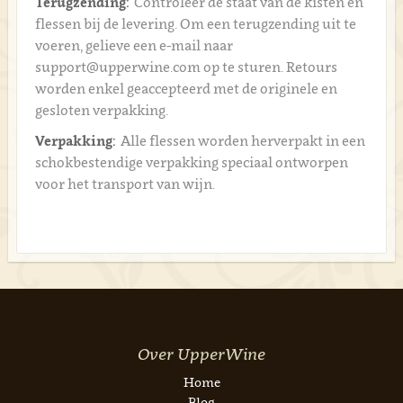
Terugzending:
Controleer de staat van de kisten en
flessen bij de levering. Om een terugzending uit te
voeren, gelieve een e-mail naar
support@upperwine.com op te sturen. Retours
worden enkel geaccepteerd met de originele en
gesloten verpakking.
Verpakking:
Alle flessen worden herverpakt in een
schokbestendige verpakking speciaal ontworpen
voor het transport van wijn.
Over UpperWine
Home
Blog