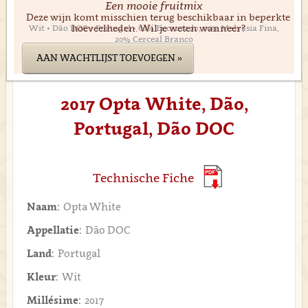
Een mooie fruitmix
Deze wijn komt misschien terug beschikbaar in beperkte
hoeveelheden. Wil je weten wanneer?
Wit • Dão DOC • Portugal • 60% Encruzado, 20% Malvasia Fina,
20% Cerceal Branco
AAN WACHTLIJST TOEVOEGEN »
2017 Opta White, Dão,
Portugal, Dão DOC
Technische Fiche
Naam:
Opta White
Appellatie:
Dão DOC
Land:
Portugal
Kleur:
Wit
Millésime:
2017