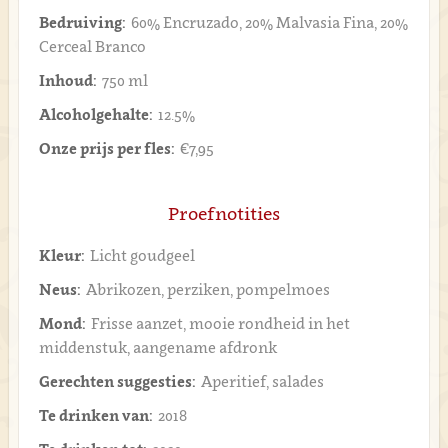
Bedruiving:
60% Encruzado, 20% Malvasia Fina, 20%
Cerceal Branco
Inhoud:
750 ml
Alcoholgehalte:
12.5%
Onze prijs per fles:
€7,95
Proefnotities
Kleur:
Licht goudgeel
Neus:
Abrikozen, perziken, pompelmoes
Mond:
Frisse aanzet, mooie rondheid in het
middenstuk, aangename afdronk
Gerechten suggesties:
Aperitief, salades
Te drinken van:
2018