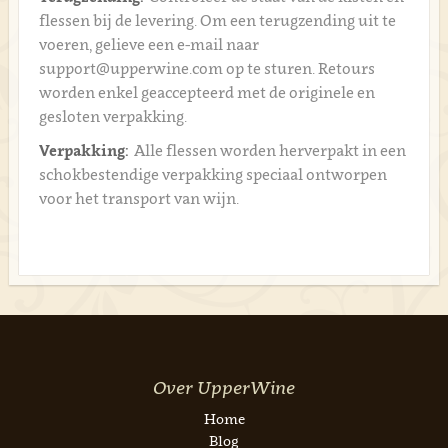
flessen bij de levering. Om een terugzending uit te
voeren, gelieve een e-mail naar
support@upperwine.com op te sturen. Retours
worden enkel geaccepteerd met de originele en
gesloten verpakking.
Verpakking:
Alle flessen worden herverpakt in een
schokbestendige verpakking speciaal ontworpen
voor het transport van wijn.
Over UpperWine
Home
Blog