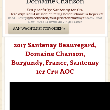
Domaine Chanson
Een prachtige Santenay 1er Cru
Deze wijn komt misschien terug beschikbaar in beperkte
hoeveelheden. Wil je weten wanneer?
Rood • Bourgogne • Santenay 1er Cru AOC • Frankrijk • 100% Pinot
Noir • 16/20 La Revue du Vin de France
AAN WACHTLIJST TOEVOEGEN »
2017 Santenay Beauregard,
Domaine Chanson,
Burgundy, France, Santenay
1er Cru AOC