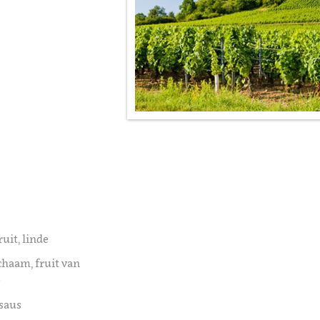
ruit, linde
chaam, fruit van
e
 saus