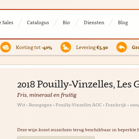
 Sales
Catalogus
Bio
Diensten
Blog
Korting tot
-40%
Levering
€5,90
Gra
2018 Pouilly-Vinzelles, Les
Fris, mineraal en fruitig
Wit • Bourgogne • Pouilly-Vinzelles AOC • Frankrijk • 10
Deze wijn komt misschien terug beschikbaar in beperkte 