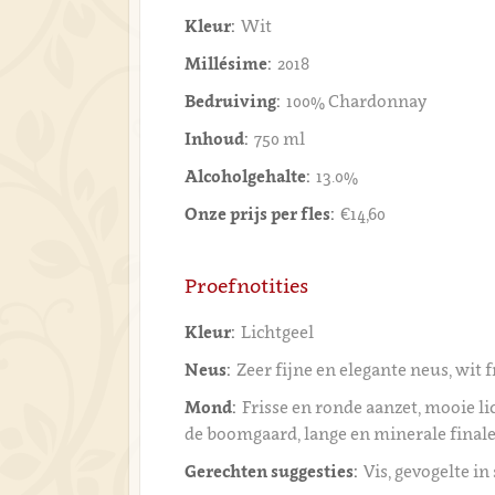
Kleur:
Wit
Millésime:
2018
Bedruiving:
100% Chardonnay
Inhoud:
750 ml
Alcoholgehalte:
13.0%
Onze prijs per fles:
€14,60
Proefnotities
Kleur:
Lichtgeel
Neus:
Zeer fijne en elegante neus, wit f
Mond:
Frisse en ronde aanzet, mooie li
de boomgaard, lange en minerale final
Gerechten suggesties:
Vis, gevogelte in