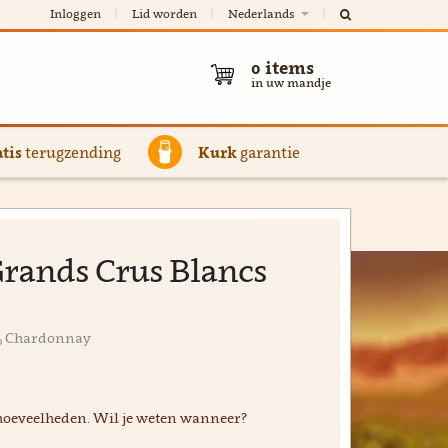
Inloggen
Lid worden
Nederlands
0
items
in uw mandje
tis
terugzending
Kurk
garantie
 Grands Crus Blancs
0% Chardonnay
hoeveelheden. Wil je weten wanneer?