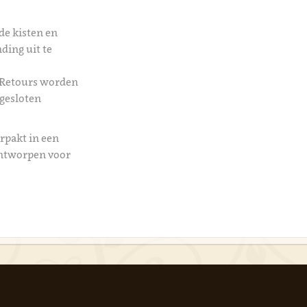
de kisten en
ding uit te
 Retours worden
 gesloten
rpakt in een
ontworpen voor