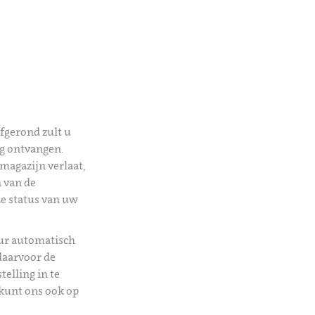
afgerond zult u
ng ontvangen.
magazijn verlaat,
 van de
de status van uw
uur automatisch
daarvoor de
telling in te
kunt ons ook op