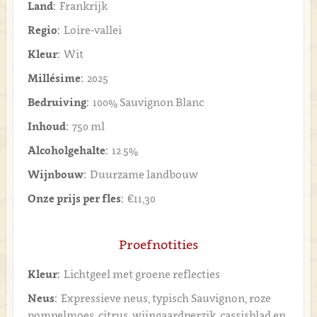
Land:
Frankrijk
Regio:
Loire-vallei
Kleur:
Wit
Millésime:
2025
Bedruiving:
100% Sauvignon Blanc
Inhoud:
750 ml
Alcoholgehalte:
12.5%
Wijnbouw:
Duurzame landbouw
Onze prijs per fles:
€11,30
Proefnotities
Kleur:
Lichtgeel met groene reflecties
Neus:
Expressieve neus, typisch Sauvignon, roze
pompelmoes, citrus, wijngaardperzik, cassisblad en