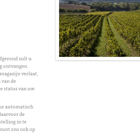
afgerond zult u
ng ontvangen.
magazijn verlaat,
 van de
de status van uw
uur automatisch
daarvoor de
telling in te
kunt ons ook op