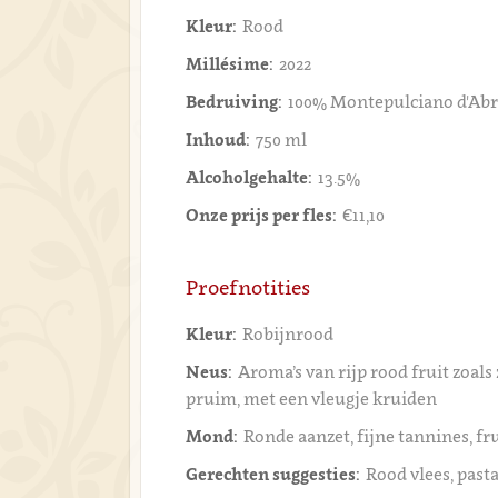
Kleur:
Rood
Millésime:
2022
Bedruiving:
100% Montepulciano d'Ab
Inhoud:
750 ml
Alcoholgehalte:
13.5%
Onze prijs per fles:
€11,10
Proefnotities
Kleur:
Robijnrood
Neus:
Aroma’s van rijp rood fruit zoals
pruim, met een vleugje kruiden
Mond:
Ronde aanzet, fijne tannines, fr
Gerechten suggesties:
Rood vlees, past