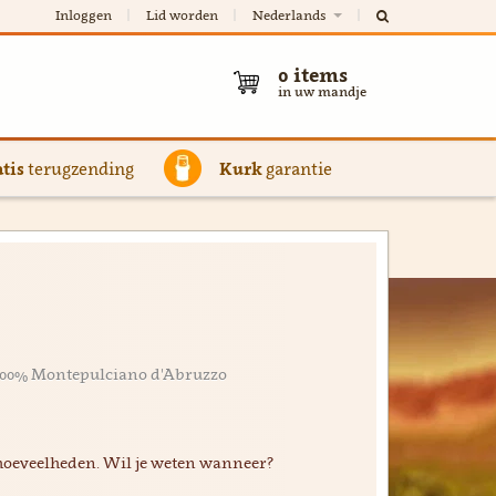
Inloggen
Lid worden
Nederlands
0
items
in uw mandje
tis
terugzending
Kurk
garantie
 100% Montepulciano d'Abruzzo
hoeveelheden. Wil je weten wanneer?