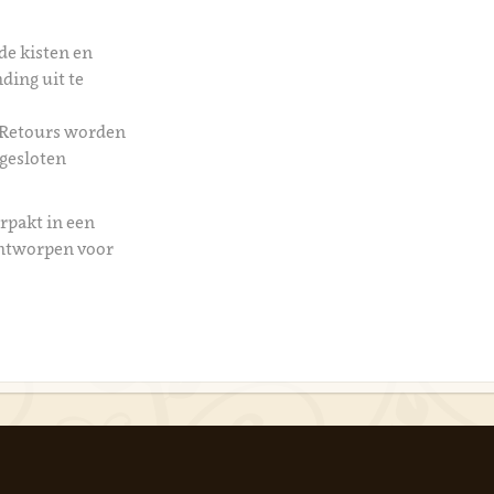
de kisten en
ding uit te
 Retours worden
 gesloten
rpakt in een
ontworpen voor