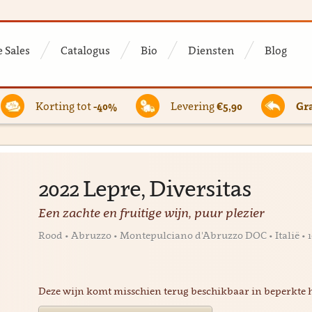
 Sales
Catalogus
Bio
Diensten
Blog
Korting tot
-40%
Levering
€5,90
Gra
2022 Lepre, Diversitas
Een zachte en fruitige wijn, puur plezier
Rood • Abruzzo • Montepulciano d'Abruzzo DOC • Italië •
Deze wijn komt misschien terug beschikbaar in beperkte 