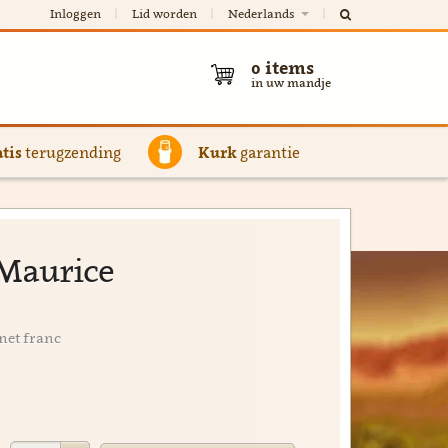
Inloggen
Lid worden
Nederlands
0
items
in uw mandje
tis
terugzending
Kurk
garantie
s Maurice
net franc