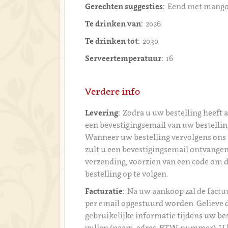
Gerechten suggesties:
Eend met mango
Te drinken van:
2026
Te drinken tot:
2030
Serveertemperatuur:
16
Verdere info
Levering:
Zodra u uw bestelling heeft 
een bevestigingsemail van uw bestelli
Wanneer uw bestelling vervolgens ons 
zult u een bevestigingsemail ontvangen
verzending, voorzien van een code om 
bestelling op te volgen.
Facturatie:
Na uw aankoop zal de fact
per email opgestuurd worden. Gelieve 
gebruikelijke informatie tijdens uw bes
vullen (naam, adres, BTW-nummer). U 