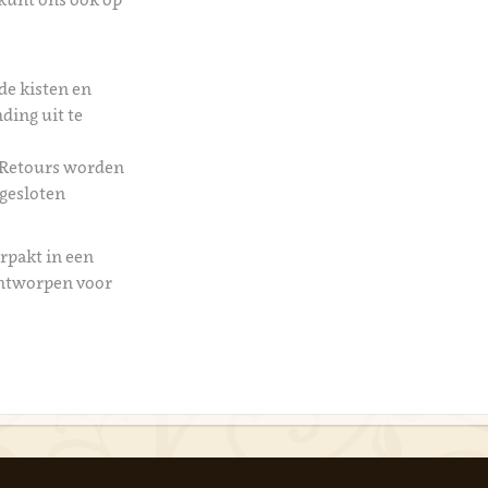
de kisten en
ding uit te
 Retours worden
 gesloten
rpakt in een
ontworpen voor