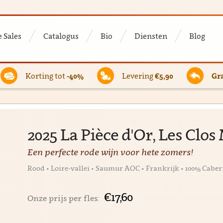
 Sales
Catalogus
Bio
Diensten
Blog
Korting tot
-40%
Levering
€5,90
Gra
2025 La Pièce d'Or, Les Clo
Een perfecte rode wijn voor hete zomers!
Rood • Loire-vallei • Saumur AOC • Frankrijk • 100% Caber
€17,60
Onze prijs per fles: