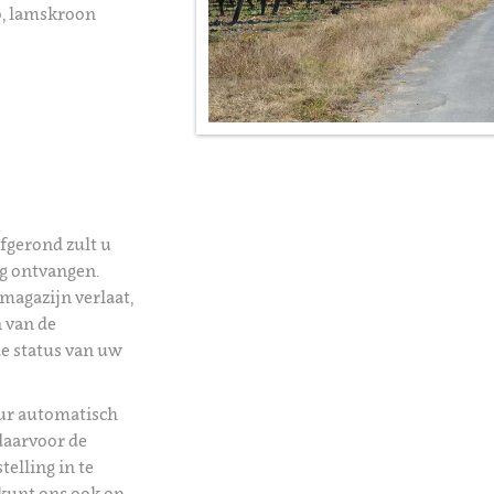
, lamskroon
afgerond zult u
ng ontvangen.
magazijn verlaat,
 van de
de status van uw
uur automatisch
daarvoor de
telling in te
kunt ons ook op