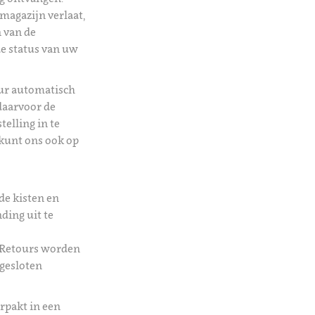
magazijn verlaat,
 van de
de status van uw
uur automatisch
daarvoor de
telling in te
kunt ons ook op
de kisten en
ding uit te
 Retours worden
 gesloten
rpakt in een