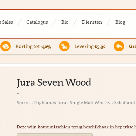
 Sales
Catalogus
Bio
Diensten
Blog
Korting tot
-40%
Levering
€5,90
Gra
Jura Seven Wood
-
Spirits • Highlands-Jura • Single Malt Whisky • Schotland
Deze wijn komt misschien terug beschikbaar in beperkte 