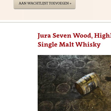
AAN WACHTLIJST TOEVOEGEN »
Jura Seven Wood, Highl
Single Malt Whisky