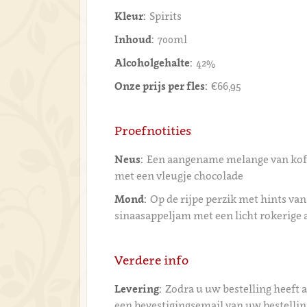
Kleur:
Spirits
Inhoud:
700ml
Alcoholgehalte:
42%
Onze prijs per fles:
€66,95
Proefnotities
Neus:
Een aangename melange van kof
met een vleugje chocolade
Mond:
Op de rijpe perzik met hints va
sinaasappeljam met een licht rokerige
Verdere info
Levering:
Zodra u uw bestelling heeft 
een bevestigingsemail van uw bestelli