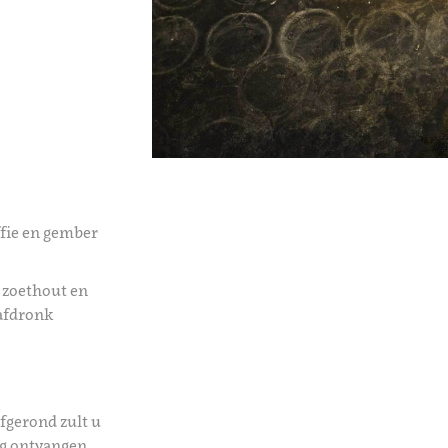
fie en gember
n zoethout en
 afdronk
afgerond zult u
ng ontvangen.