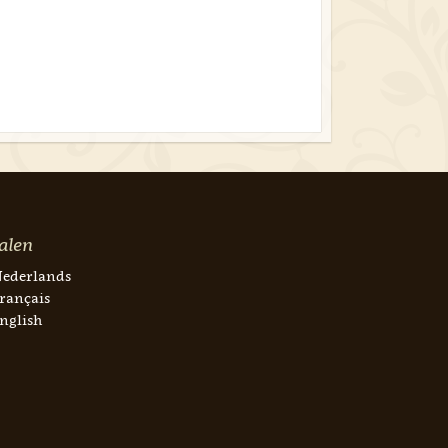
alen
ederlands
rançais
nglish