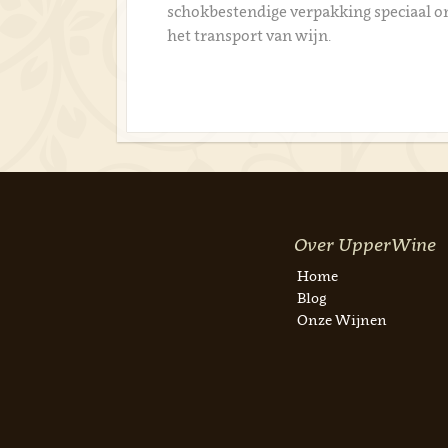
schokbestendige verpakking speciaal 
het transport van wijn.
Over UpperWine
Home
Blog
Onze Wijnen