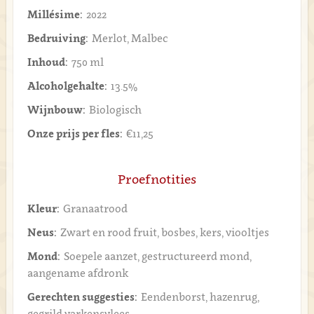
Millésime:
2022
Bedruiving:
Merlot, Malbec
Inhoud:
750 ml
Alcoholgehalte:
13.5%
Wijnbouw:
Biologisch
Onze prijs per fles:
€11,25
Proefnotities
Kleur:
Granaatrood
Neus:
Zwart en rood fruit, bosbes, kers, viooltjes
Mond:
Soepele aanzet, gestructureerd mond,
aangename afdronk
Gerechten suggesties:
Eendenborst, hazenrug,
gegrild varkensvlees