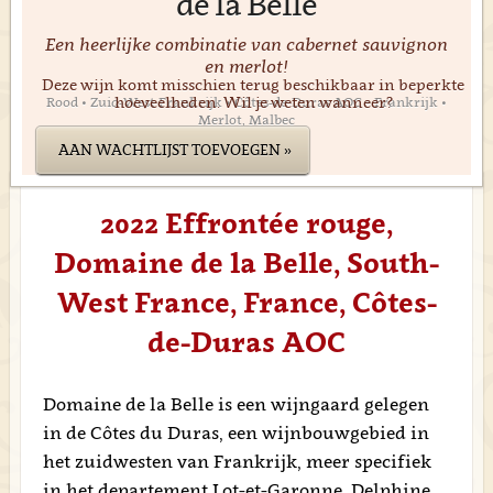
de la Belle
Een heerlijke combinatie van cabernet sauvignon
en merlot!
Deze wijn komt misschien terug beschikbaar in beperkte
hoeveelheden. Wil je weten wanneer?
Rood • Zuid-West Frankrijk • Côtes-de-Duras AOC • Frankrijk •
Merlot, Malbec
AAN WACHTLIJST TOEVOEGEN »
2022 Effrontée rouge,
Domaine de la Belle, South-
West France, France, Côtes-
de-Duras AOC
Domaine de la Belle is een wijngaard gelegen
in de Côtes du Duras, een wijnbouwgebied in
het zuidwesten van Frankrijk, meer specifiek
in het departement Lot-et-Garonne. Delphine