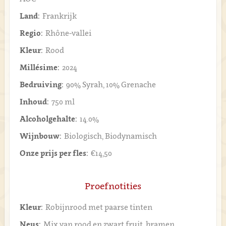
Land:
Frankrijk
Regio:
Rhône-vallei
Kleur:
Rood
Millésime:
2024
Bedruiving:
90% Syrah, 10% Grenache
Inhoud:
750 ml
Alcoholgehalte:
14.0%
Wijnbouw:
Biologisch, Biodynamisch
Onze prijs per fles:
€14,50
Proefnotities
Kleur:
Robijnrood met paarse tinten
Neus:
Mix van rood en zwart fruit, bramen,