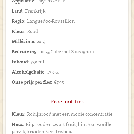
Appellatie:
Pays d'Oc IGP
Land:
Frankrijk
Regio:
Languedoc-Roussillon
Kleur:
Rood
Millésime:
2014
Bedruiving:
100% Cabernet Sauvignon
Inhoud:
750 ml
Alcoholgehalte:
13.0%
Onze prijs per fles:
€7,95
Proefnotities
Kleur:
Robijnrood met een mooie concentratie
Neus:
Rijp rood en zwart fruit, hint van vanille,
perzik, kruiden, veel frisheid