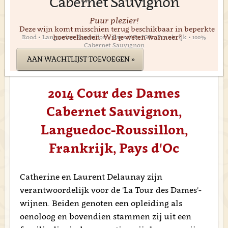
Cabernet Sauvignon
Puur plezier!
Deze wijn komt misschien terug beschikbaar in beperkte
hoeveelheden. Wil je weten wanneer?
Rood • Languedoc-Roussillon • Pays d'Oc IGP • Frankrijk • 100%
Cabernet Sauvignon
AAN WACHTLIJST TOEVOEGEN »
2014 Cour des Dames
Cabernet Sauvignon,
Languedoc-Roussillon,
Frankrijk, Pays d'Oc
Catherine en Laurent Delaunay zijn
verantwoordelijk voor de 'La Tour des Dames'-
wijnen. Beiden genoten een opleiding als
oenoloog en bovendien stammen zij uit een