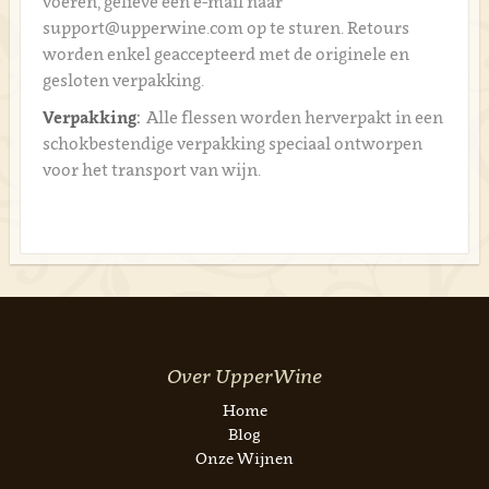
voeren, gelieve een e-mail naar
support@upperwine.com op te sturen. Retours
worden enkel geaccepteerd met de originele en
gesloten verpakking.
Verpakking:
Alle flessen worden herverpakt in een
schokbestendige verpakking speciaal ontworpen
voor het transport van wijn.
Over UpperWine
Home
Blog
Onze Wijnen