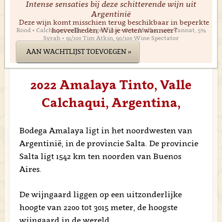
Intense sensaties bij deze schitterende wijn uit
Argentinië
Deze wijn komt misschien terug beschikbaar in beperkte
hoeveelheden. Wil je weten wanneer?
Rood • Calchaquí vallei • Argentinië • 85% Malbec, 10% Tannat, 5%
Syrah • 91/100 Tim Atkin, 90/100 Wine Spectator
AAN WACHTLIJST TOEVOEGEN »
2022 Amalaya Tinto, Valle
Calchaqui, Argentina,
Bodega Amalaya ligt in het noordwesten van
Argentinië, in de provincie Salta. De provincie
Salta ligt 1542 km ten noorden van Buenos
Aires.
De wijngaard liggen op een uitzonderlijke
hoogte van 2200 tot 3015 meter, de hoogste
wijngaard in de wereld.