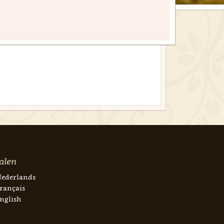
alen
ederlands
rançais
nglish