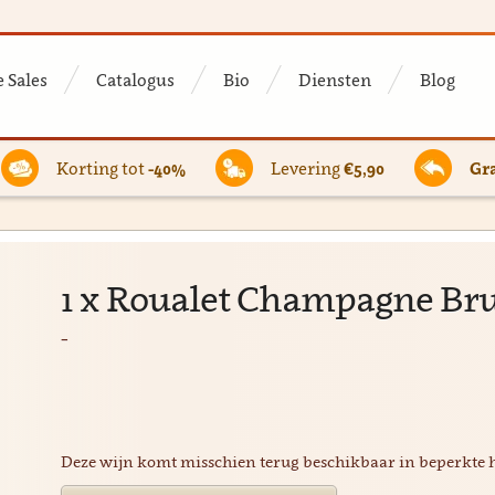
 Sales
Catalogus
Bio
Diensten
Blog
Korting tot
-40%
Levering
€5,90
Gra
1 x Roualet Champagne Brut
-
Deze wijn komt misschien terug beschikbaar in beperkte 