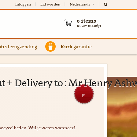
Inloggen
Lid worden
Nederlands
0
items
in uw mandje
tis
terugzending
Kurk
garantie
 + Delivery to : Mr Henry Ashw
pt
hoeveelheden. Wil je weten wanneer?