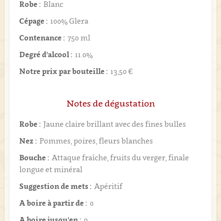
Robe :
Blanc
Cépage :
100% Glera
Contenance :
750 ml
Degré d'alcool :
11.0%
Notre prix par bouteille :
13,50 €
Notes de dégustation
Robe :
Jaune claire brillant avec des fines bulles
Nez :
Pommes, poires, fleurs blanches
Bouche :
Attaque fraîche, fruits du verger, finale
longue et minéral
Suggestion de mets :
Apéritif
A boire à partir de :
0
A boire jusqu'en :
0