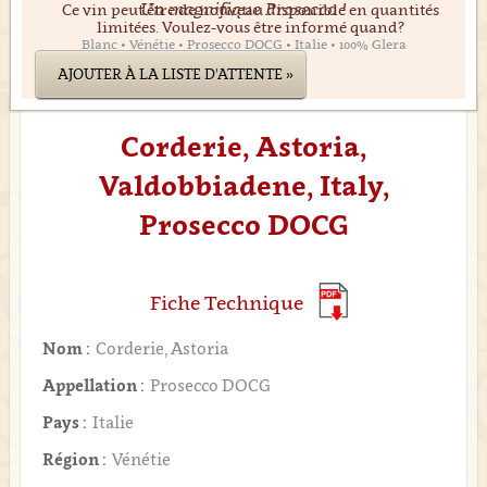
Un magnifique Prosecco !
Ce vin peut être de nouveau disponible en quantités
limitées. Voulez-vous être informé quand?
Blanc • Vénétie • Prosecco DOCG • Italie • 100% Glera
AJOUTER À LA LISTE D'ATTENTE »
Corderie, Astoria,
Valdobbiadene, Italy,
Prosecco DOCG
Fiche Technique
Nom :
Corderie, Astoria
Appellation :
Prosecco DOCG
Pays :
Italie
Région :
Vénétie