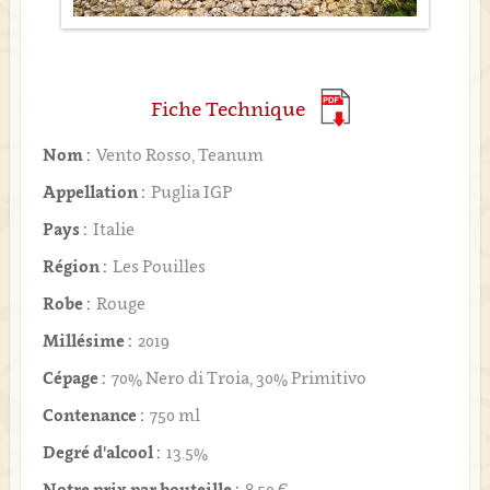
Fiche Technique
Nom :
Vento Rosso, Teanum
Appellation :
Puglia IGP
Pays :
Italie
Région :
Les Pouilles
Robe :
Rouge
Millésime :
2019
Cépage :
70% Nero di Troia, 30% Primitivo
Contenance :
750 ml
Degré d'alcool :
13.5%
Notre prix par bouteille :
8,50 €