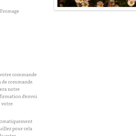
, Fromage
é votre commande
on de commande.
era notre
firmation d’envoi
 votre
utomatiquement
uillez pour cela
de votre