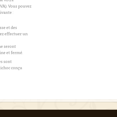
VA). Vous pouvez
ivante :
isse et des
tez effectuer un
e seront
ine et fermé.
es sont
tichoc conçu