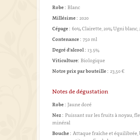
Robe :
Blanc
Millésime :
2020
Cépage :
60% Clairette, 20% Ugni blanc,
Contenance :
750 ml
Degré d'alcool :
13.5%
Viticulture:
Biologique
Notre prix par bouteille :
23,50 €
Notes de dégustation
Robe :
Jaune doré
Nez :
Puissant sur les fruits à noyau, fl
minéral
Bouche :
Attaque fraîche et équilibrée,