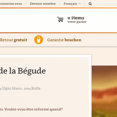
onnectez-vous
Devenir membre
Français
0
items
votre panier
Retour
gratuit
Garantie
bouchon
de la Bégude
% Ugni blanc, 20% Rolle
ées. Voulez-vous être informé quand?