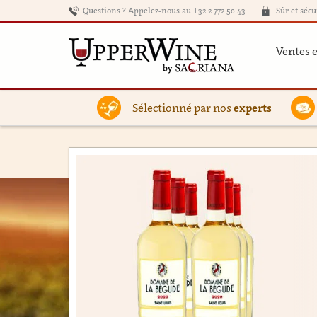
Questions ? Appelez-nous au +32 2 772 50 43
Sûr et sécu
Ventes 
Sélectionné par nos
experts