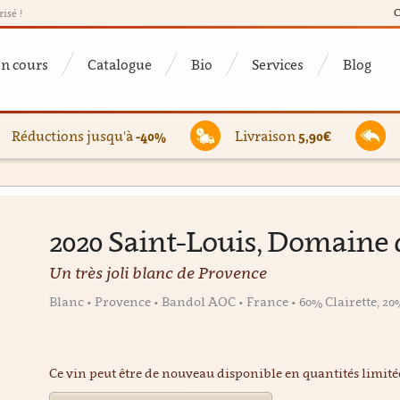
C
risé !
en cours
Catalogue
Bio
Services
Blog
Réductions jusqu'à
-40%
Livraison
5,90€
2020 Saint-Louis, Domaine 
Un très joli blanc de Provence
Blanc • Provence • Bandol AOC • France • 60% Clairette, 20
Ce vin peut être de nouveau disponible en quantités limit