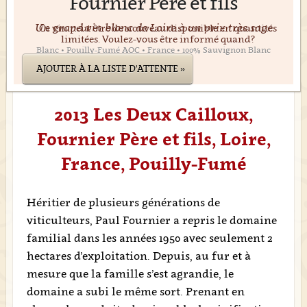
Fournier Père et fils
Un grand vin blanc de Loire à un prix très sage
Ce vin peut être de nouveau disponible en quantités
limitées. Voulez-vous être informé quand?
Blanc • Pouilly-Fumé AOC • France • 100% Sauvignon Blanc
AJOUTER À LA LISTE D'ATTENTE »
2013 Les Deux Cailloux,
Fournier Père et fils, Loire,
France, Pouilly-Fumé
Héritier de plusieurs générations de
viticulteurs, Paul Fournier a repris le domaine
familial dans les années 1950 avec seulement 2
hectares d’exploitation. Depuis, au fur et à
mesure que la famille s’est agrandie, le
domaine a subi le même sort. Prenant en