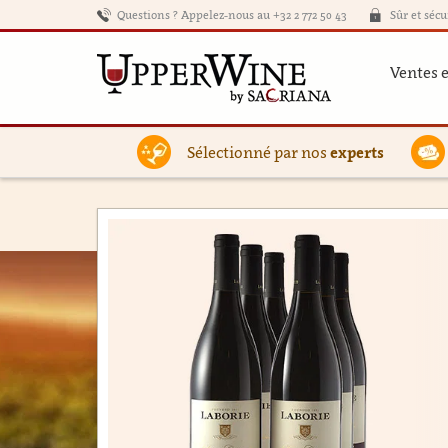
Questions ? Appelez-nous au +32 2 772 50 43
Sûr et sécu
Ventes 
Sélectionné par nos
experts