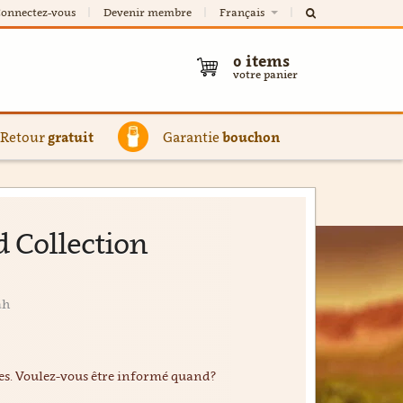
onnectez-vous
Devenir membre
Français
0
items
votre panier
Retour
gratuit
Garantie
bouchon
d Collection
ah
ées. Voulez-vous être informé quand?