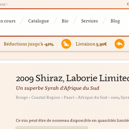
C
risé !
en cours
Catalogue
Bio
Services
Blog
Réductions jusqu'à
-40%
Livraison
5,90€
2009 Shiraz, Laborie Limite
Un superbe Syrah d'Afrique du Sud
Rouge • Coastal Region • Paarl • Afrique du Sud • 100% Syr
Ce vin peut être de nouveau disponible en quantités limit