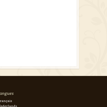
angues
rançais
ederlands