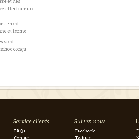
isse et des
tez effectuer un
e seront
ine et fermé.
es sont
tichoc conçu
Service clients
Suivez-nous
L
FAQs
Facebook
F
Contact
Twitter
N