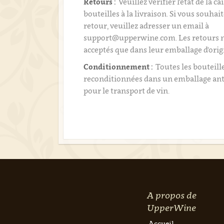
Retours :
Veuillez vérifier l'état de la ca
bouteilles à la livraison. Si vous souhai
retour, veuillez adresser un email à
support@upperwine.com. Les retours n
acceptés que dans leur emballage d'orig
Conditionnement :
Toutes les bouteill
reconditionnées dans un emballage an
pour le transport de vin.
A propos de
UpperWine
Accueil