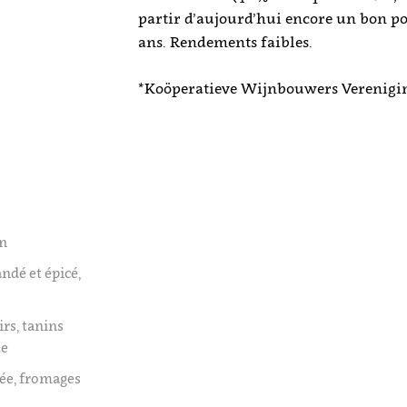
partir d’aujourd’hui encore un bon po
ans. Rendements faibles.
*Koöperatieve Wijnbouwers Verenigi
on
ndé et épicé,
irs, tanins
ue
lée, fromages