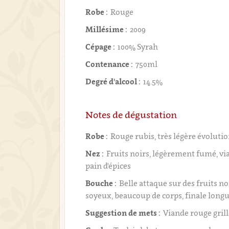
Robe :
Rouge
Millésime :
2009
Cépage :
100% Syrah
Contenance :
750ml
Degré d'alcool :
14.5%
Notes de dégustation
Robe :
Rouge rubis, très légère évoluti
Nez :
Fruits noirs, légèrement fumé, via
pain d'épices
Bouche :
Belle attaque sur des fruits no
soyeux, beaucoup de corps, finale long
Suggestion de mets :
Viande rouge gril