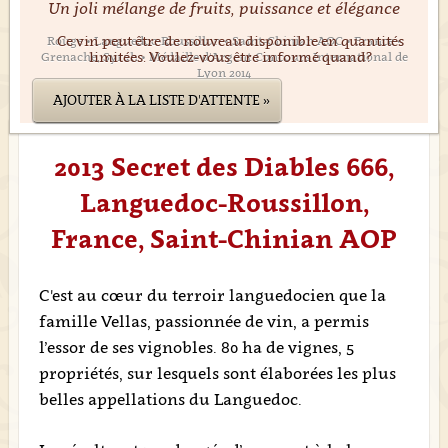
Un joli mélange de fruits, puissance et élégance
Ce vin peut être de nouveau disponible en quantités
Rouge • Languedoc-Roussillon • Saint-Chinian AOC • France •
limitées. Voulez-vous être informé quand?
Grenache, Syrah • Médaille d'Argent Concours International de
Lyon 2014
AJOUTER À LA LISTE D'ATTENTE »
2013 Secret des Diables 666,
Languedoc-Roussillon,
France, Saint-Chinian AOP
C'est au cœur du terroir languedocien que la
famille Vellas, passionnée de vin, a permis
l’essor de ses vignobles. 80 ha de vignes, 5
propriétés, sur lesquels sont élaborées les plus
belles appellations du Languedoc.