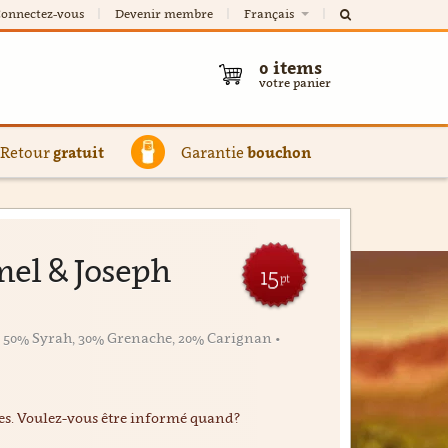
onnectez-vous
Devenir membre
Français
0
items
votre panier
Retour
gratuit
Garantie
bouchon
mel & Joseph
15
pt
 50% Syrah, 30% Grenache, 20% Carignan •
ées. Voulez-vous être informé quand?