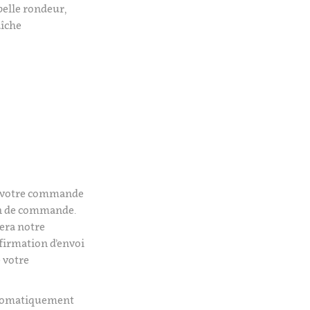
belle rondeur,
aîche
é votre commande
on de commande.
era notre
firmation d’envoi
 votre
utomatiquement