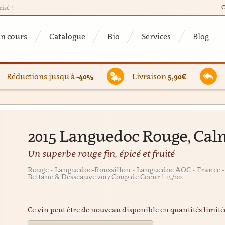
C
risé !
en cours
Catalogue
Bio
Services
Blog
Réductions jusqu'à
-40%
Livraison
5,90€
2015 Languedoc Rouge, Cal
Un superbe rouge fin, épicé et fruité
Rouge • Languedoc-Roussillon • Languedoc AOC • France •
Bettane & Desseauve 2017 Coup de Coeur ! 15/20
Ce vin peut être de nouveau disponible en quantités limit