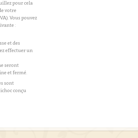
uillez pour cela
de votre
VA). Vous pouvez
ivante :
isse et des
tez effectuer un
e seront
ine et fermé.
es sont
tichoc conçu