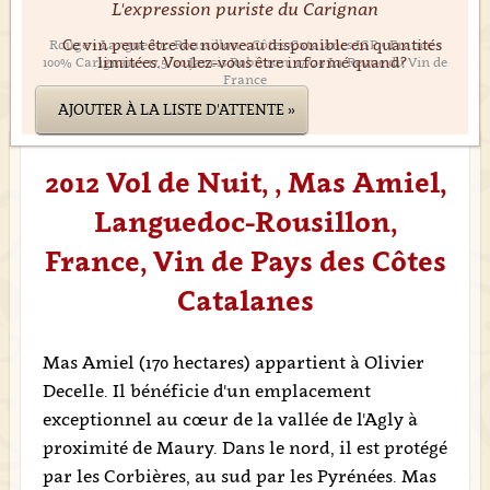
L'expression puriste du Carignan
Ce vin peut être de nouveau disponible en quantités
Rouge • Languedoc-Roussillon • Côtes-Catalanes IGP • France •
limitées. Voulez-vous être informé quand?
100% Carignan • 17,5/20 Jancis Robinson, 17/20 La Revue du Vin de
France
AJOUTER À LA LISTE D'ATTENTE »
2012 Vol de Nuit, , Mas Amiel,
Languedoc-Rousillon,
France, Vin de Pays des Côtes
Catalanes
Mas Amiel (170 hectares) appartient à Olivier
Decelle. Il bénéficie d'un emplacement
exceptionnel au cœur de la vallée de l'Agly à
proximité de Maury. Dans le nord, il est protégé
par les Corbières, au sud par les Pyrénées. Mas