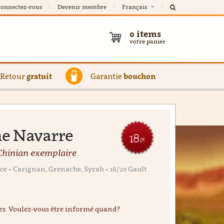
onnectez-vous
Devenir membre
Français
0
items
votre panier
Retour
gratuit
Garantie
bouchon
ne Navarre
18
pt
-Chinian exemplaire
e • Carignan, Grenache, Syrah • 18/20 Gault
ées. Voulez-vous être informé quand?