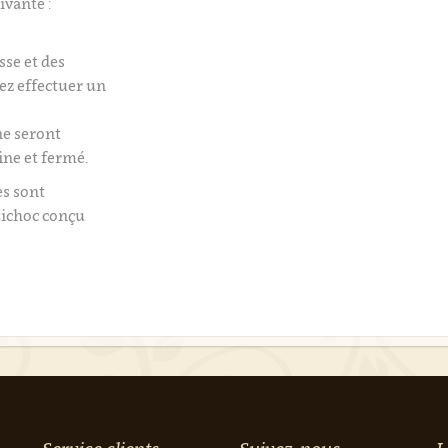
ivante :
isse et des
tez effectuer un
e seront
ine et fermé.
es sont
tichoc conçu