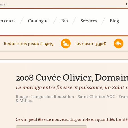
C
risé !
en cours
Catalogue
Bio
Services
Blog
Réductions jusqu'à
-40%
Livraison
5,90€
2008 Cuvée Olivier, Domai
Le mariage entre finesse et puissance, un Saint
Rouge • Languedoc-Roussillon • Saint-Chinian AOC • Franc
& Millau
Ce vin peut être de nouveau disponible en quantités limit