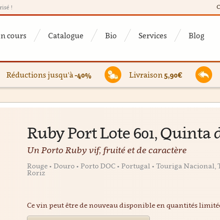
C
risé !
en cours
Catalogue
Bio
Services
Blog
Réductions jusqu'à
-40%
Livraison
5,90€
Ruby Port Lote 601, Quinta 
Un Porto Ruby vif, fruité et de caractère
Rouge • Douro • Porto DOC • Portugal • Touriga Nacional, 
Roriz
Ce vin peut être de nouveau disponible en quantités limit