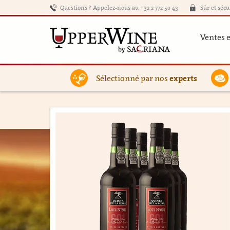
Questions ? Appelez-nous au +32 2 772 50 43
Sûr et sécu
Ventes 
Sélectionné par nos
experts