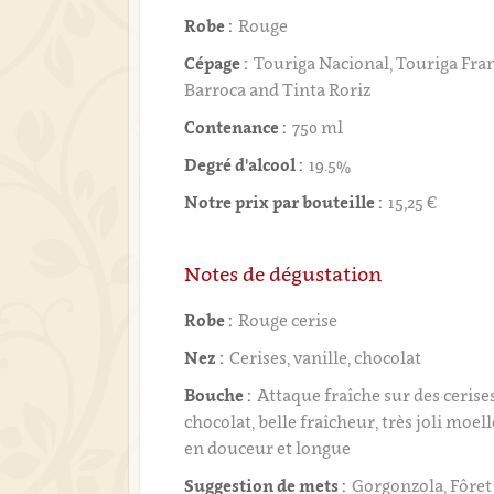
Robe :
Rouge
Cépage :
Touriga Nacional, Touriga Fran
Barroca and Tinta Roriz
Contenance :
750 ml
Degré d'alcool :
19.5%
Notre prix par bouteille :
15,25 €
Notes de dégustation
Robe :
Rouge cerise
Nez :
Cerises, vanille, chocolat
Bouche :
Attaque fraîche sur des cerise
chocolat, belle fraîcheur, très joli moell
en douceur et longue
Suggestion de mets :
Gorgonzola, Fôret