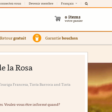
onnectez-vous
Devenir membre
Français
0
items
votre panier
Retour
gratuit
Garantie
bouchon
de la Rosa
Touriga Francesa, Tinta Barroca and Tinta
ées. Voulez-vous être informé quand?