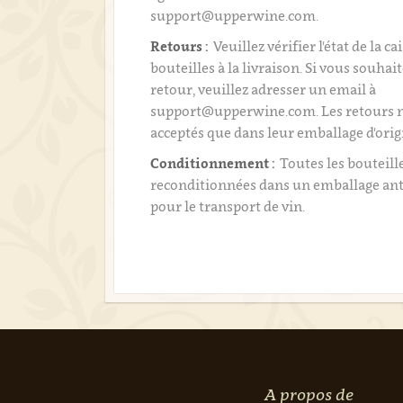
support@upperwine.com.
Retours :
Veuillez vérifier l'état de la ca
bouteilles à la livraison. Si vous souhai
retour, veuillez adresser un email à
support@upperwine.com. Les retours n
acceptés que dans leur emballage d'orig
Conditionnement :
Toutes les bouteill
reconditionnées dans un emballage an
pour le transport de vin.
A propos de