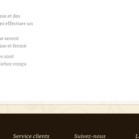
isse et des
tez effectuer un
e seront
ine et fermé.
es sont
tichoc conçu
Service clients
Suivez-nous
L