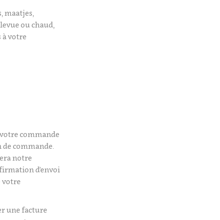
, maatjes,
levue ou chaud,
 à votre
s
é votre commande
on de commande.
era notre
firmation d’envoi
 votre
er une facture