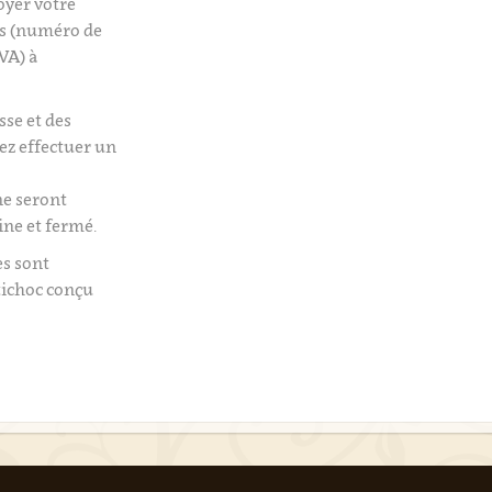
oyer votre
es (numéro de
VA) à
isse et des
tez effectuer un
e seront
ine et fermé.
es sont
tichoc conçu