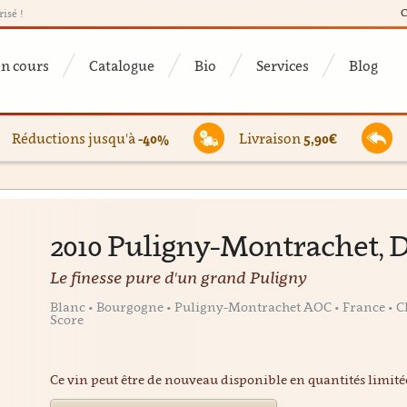
C
risé !
en cours
Catalogue
Bio
Services
Blog
Réductions jusqu'à
-40%
Livraison
5,90€
2010 Puligny-Montrachet,
Le finesse pure d'un grand Puligny
Blanc • Bourgogne • Puligny-Montrachet AOC • France • 
Score
Ce vin peut être de nouveau disponible en quantités limit