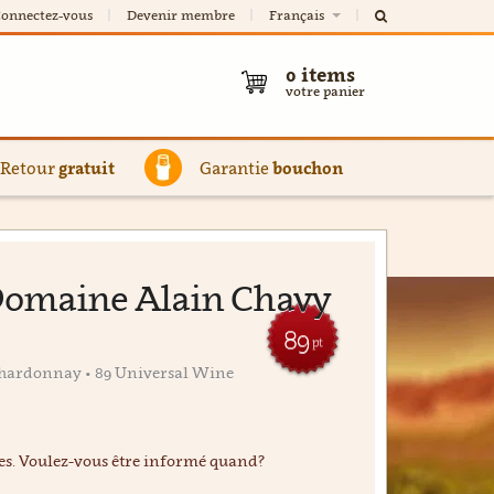
onnectez-vous
Devenir membre
Français
0
items
votre panier
Retour
gratuit
Garantie
bouchon
 Domaine Alain Chavy
89
pt
Chardonnay • 89 Universal Wine
ées. Voulez-vous être informé quand?