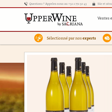
Questions ? Appelez-nous au +32 2 772 50 43
Sûr et sécu
Ventes 
Sélectionné par nos
experts