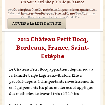
Un Saint-Estèphe plein de puissance
Ce vin peut être de nouveau disponible en quantités
Rouge • Bordeaux • Saint-Estèphe AOC • France • 50% Merlot, 49%
limitées. Voulez-vous être informé quand?
Cabernet Sauvignon, 1% Cabernet Franc • 88/100 Wine Enthusiast,
16/20 Decanter, 15/20 La Revue du Vin de France
AJOUTER À LA LISTE D'ATTENTE »
2012 Château Petit Bocq,
Bordeaux, France, Saint-
Estèphe
Le Château Petit Bocq appartient depuis 1993 à
la famille belge Lagneaux-Blaton. Elle a
procédé depuis à d'importants investissements
en équipements les plus modernes et applique
des méthodes de travail très réfléchies.