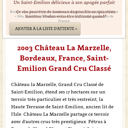
Un Saint-Emilion délicieux à son apogée parfait
Ce vin peut être de nouveau disponible en quantités
Rouge • Bordeaux • Saint-Emilion Grand Cru Classé AOC • France
limitées. Voulez-vous être informé quand?
• 86% Merlot, 14% Cabernet Franc • 16/20 La Revue du Vin de
France
AJOUTER À LA LISTE D'ATTENTE »
2003 Château La Marzelle,
Bordeaux, France, Saint-
Emilion Grand Cru Classé
Château la Marzelle, Grand Cru Classé de
Saint-Emilion, étend ses 17 hectares sur un
terroir très particulier et très restreint, la
Haute Terrasse de Saint-Emilion, ancien lit de
l'Isle. Château La Marzelle partage ce terroir
avec d'autres crus très prestigieux. Pétrus à