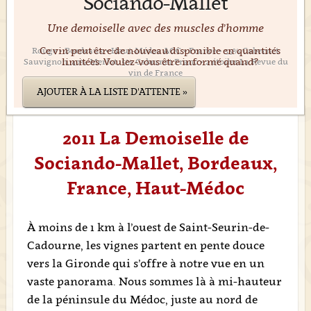
Sociando-Mallet
Une demoiselle avec des muscles d’homme
Ce vin peut être de nouveau disponible en quantités
Rouge • Bordeaux • Haut-Médoc AOC • France • 55% Cabernet
limitées. Voulez-vous être informé quand?
Sauvignon, 40% Merlot, 5% Cabernet Franc • 2 étoiles La Revue du
vin de France
AJOUTER À LA LISTE D'ATTENTE »
2011 La Demoiselle de
Sociando-Mallet, Bordeaux,
France, Haut-Médoc
À moins de 1 km à l’ouest de Saint-Seurin-de-
Cadourne, les vignes partent en pente douce
vers la Gironde qui s’offre à notre vue en un
vaste panorama. Nous sommes là à mi-hauteur
de la péninsule du Médoc, juste au nord de