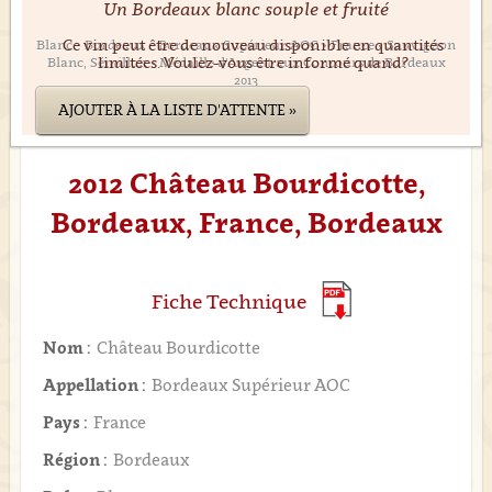
Un Bordeaux blanc souple et fruité
Ce vin peut être de nouveau disponible en quantités
Blanc • Bordeaux • Bordeaux Supérieur AOC • France • Sauvignon
limitées. Voulez-vous être informé quand?
Blanc, Sémillon • Médaille d'Argent aux Concours de Bordeaux
2013
AJOUTER À LA LISTE D'ATTENTE »
2012 Château Bourdicotte,
Bordeaux, France, Bordeaux
Fiche Technique
Nom :
Château Bourdicotte
Appellation :
Bordeaux Supérieur AOC
Pays :
France
Région :
Bordeaux