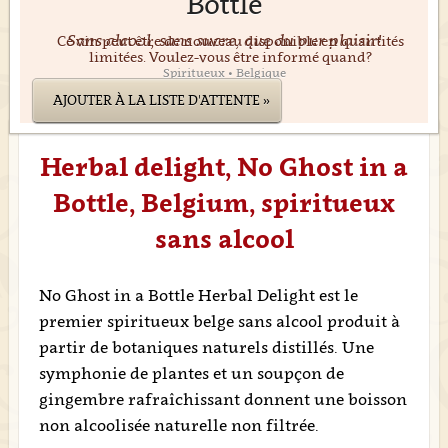
Bottle
Sans alcool, sans sucre, que du pur plaisir!
Ce vin peut être de nouveau disponible en quantités
limitées. Voulez-vous être informé quand?
Spiritueux • Belgique
AJOUTER À LA LISTE D'ATTENTE »
Herbal delight, No Ghost in a
Bottle, Belgium, spiritueux
sans alcool
No Ghost in a Bottle Herbal Delight est le
premier spiritueux belge sans alcool produit à
partir de botaniques naturels distillés. Une
symphonie de plantes et un soupçon de
gingembre rafraîchissant donnent une boisson
non alcoolisée naturelle non filtrée.