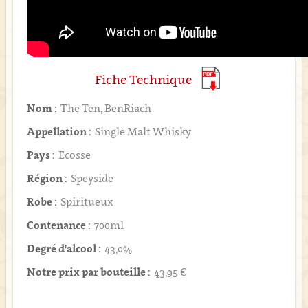
Fiche Technique
Nom :
The Ten, BenRiach
Appellation :
Single Malt Whisky
Pays :
Ecosse
Région :
Speyside
Robe :
Spiritueux
Contenance :
700ml
Degré d'alcool :
43,0%
Notre prix par bouteille :
43,95 €