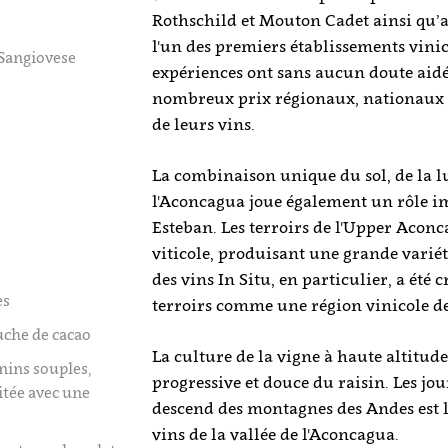
Rothschild et Mouton Cadet ainsi qu’
l'un des premiers établissements vinic
Sangiovese
expériences ont sans aucun doute aidé
nombreux prix régionaux, nationaux e
de leurs vins.
La combinaison unique du sol, de la lu
l'Aconcagua joue également un rôle i
Esteban. Les terroirs de l'Upper Aconc
viticole, produisant une grande variét
des vins In Situ, en particulier, a été
es
terroirs comme une région vinicole de
ouche de cacao
La culture de la vigne à haute altitu
anins souples,
progressive et douce du raisin. Les jou
uitée avec une
descend des montagnes des Andes est la
vins de la vallée de l'Aconcagua.