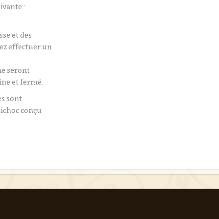
ivante :
isse et des
tez effectuer un
e seront
ine et fermé.
es sont
tichoc conçu