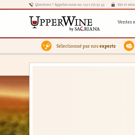
Questions ? Appelez-nous au +32 2 772 50 43
Sûr et sécu
Ventes 
Sélectionné par nos
experts