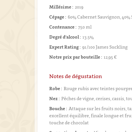
Millésime :
2019
Cépage :
60% Cabernet Sauvignon, 40% 
Contenance :
750 ml
Degré d'alcool :
13.5%
Expert Rating :
91/100 James Suckling
Notre prix par bouteille :
12,95 €
Notes de dégustation
Robe :
Rouge rubis avec teintes pourpr
Nez :
Pêches de vigne, cerises, cassis, t
Bouche :
Attaque sur les fruits noirs, t
excellent équilibre, finale longue et fr
touche de chocolat