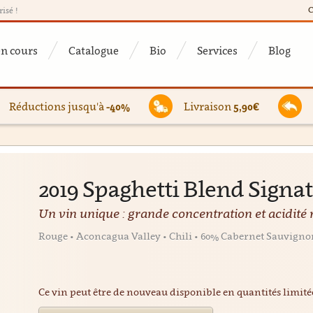
C
risé !
en cours
Catalogue
Bio
Services
Blog
Réductions jusqu'à
-40%
Livraison
5,90€
2019 Spaghetti Blend Signat
Un vin unique : grande concentration et acidité 
Rouge • Aconcagua Valley • Chili • 60% Cabernet Sauvignon
Ce vin peut être de nouveau disponible en quantités limit