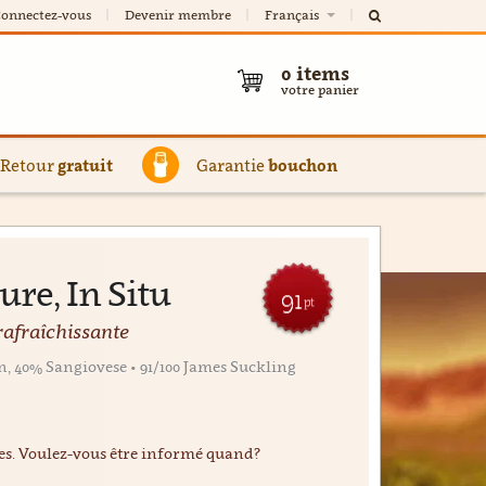
onnectez-vous
Devenir membre
Français
0
items
votre panier
Retour
gratuit
Garantie
bouchon
ure, In Situ
91
pt
rafraîchissante
, 40% Sangiovese • 91/100 James Suckling
ées. Voulez-vous être informé quand?