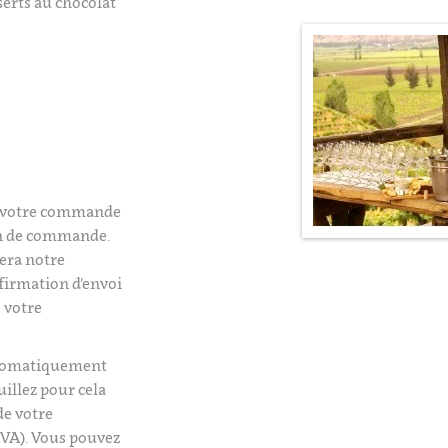
serts au chocolat
é votre commande
on de commande.
era notre
firmation d’envoi
 votre
utomatiquement
uillez pour cela
de votre
VA). Vous pouvez