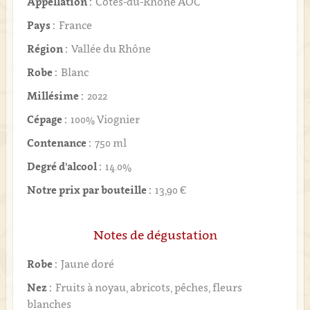
Appellation :
Côtes-du-Rhône AOC
Pays :
France
Région :
Vallée du Rhône
Robe :
Blanc
Millésime :
2022
Cépage :
100% Viognier
Contenance :
750 ml
Degré d'alcool :
14.0%
Notre prix par bouteille :
13,90 €
Notes de dégustation
Robe :
Jaune doré
Nez :
Fruits à noyau, abricots, pêches, fleurs
blanches