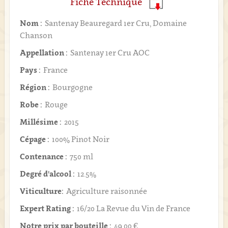
Fiche Technique
Nom :
Santenay Beauregard 1er Cru, Domaine
Chanson
Appellation :
Santenay 1er Cru AOC
Pays :
France
Région :
Bourgogne
Robe :
Rouge
Millésime :
2015
Cépage :
100% Pinot Noir
Contenance :
750 ml
Degré d'alcool :
12.5%
Viticulture:
Agriculture raisonnée
Expert Rating :
16/20 La Revue du Vin de France
Notre prix par bouteille :
49,00 €