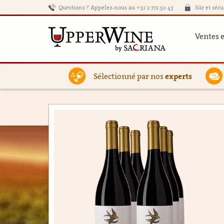
Questions ? Appelez-nous au +32 2 772 50 43
Sûr et sécu
Ventes 
Sélectionné par nos
experts