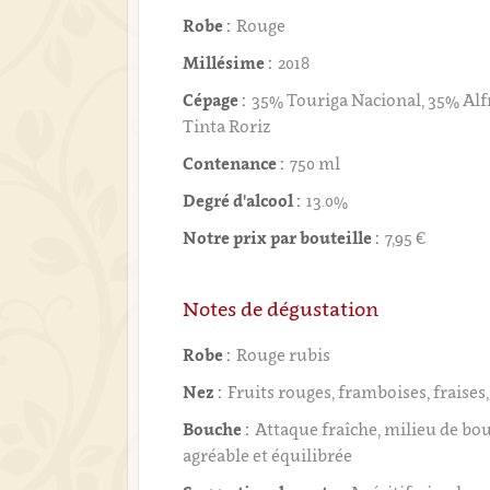
Robe :
Rouge
Millésime :
2018
Cépage :
35% Touriga Nacional, 35% Alf
Tinta Roriz
Contenance :
750 ml
Degré d'alcool :
13.0%
Notre prix par bouteille :
7,95 €
Notes de dégustation
Robe :
Rouge rubis
Nez :
Fruits rouges, framboises, fraises
Bouche :
Attaque fraîche, milieu de bou
agréable et équilibrée