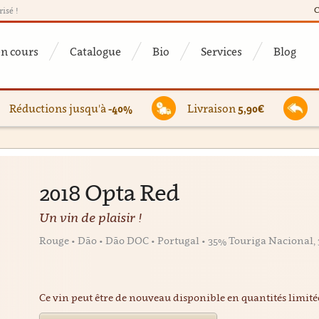
C
risé !
en cours
Catalogue
Bio
Services
Blog
Réductions jusqu'à
-40%
Livraison
5,90€
2018 Opta Red
Un vin de plaisir !
Rouge • Dão • Dão DOC • Portugal • 35% Touriga Nacional, 
Ce vin peut être de nouveau disponible en quantités limit