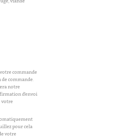
ouge, viande
é votre commande
on de commande.
era notre
firmation d’envoi
 votre
utomatiquement
uillez pour cela
de votre