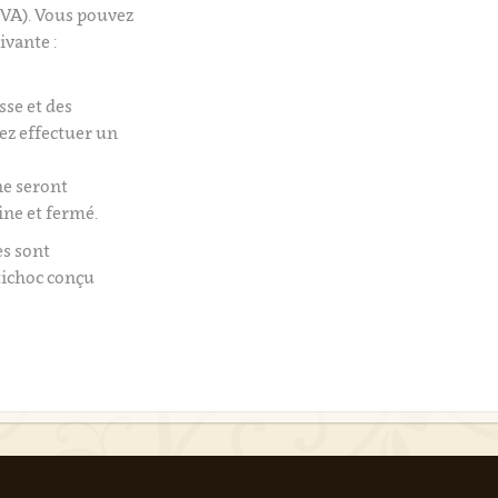
VA). Vous pouvez
ivante :
isse et des
tez effectuer un
e seront
ine et fermé.
es sont
tichoc conçu