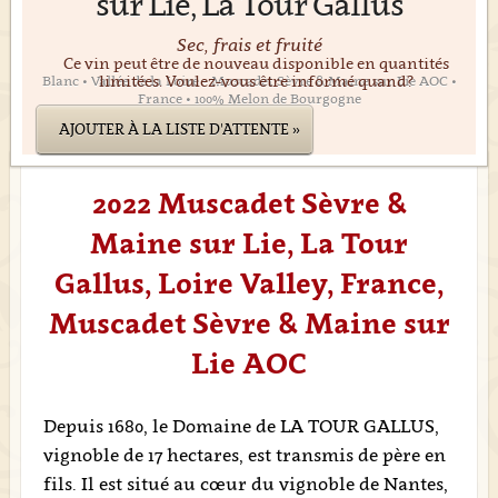
sur Lie, La Tour Gallus
Sec, frais et fruité
Ce vin peut être de nouveau disponible en quantités
limitées. Voulez-vous être informé quand?
Blanc • Vallée de la Loire • Muscadet Sèvre & Maine sur Lie AOC •
France • 100% Melon de Bourgogne
AJOUTER À LA LISTE D'ATTENTE »
2022 Muscadet Sèvre &
Maine sur Lie, La Tour
Gallus, Loire Valley, France,
Muscadet Sèvre & Maine sur
Lie AOC
Depuis 1680, le Domaine de LA TOUR GALLUS,
vignoble de 17 hectares, est transmis de père en
fils. Il est situé au cœur du vignoble de Nantes,