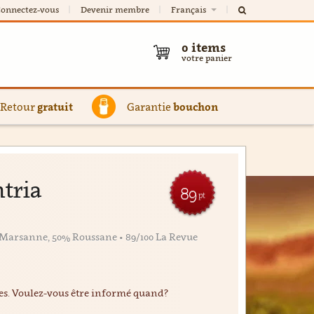
onnectez-vous
Devenir membre
Français
0
items
votre panier
Retour
gratuit
Garantie
bouchon
ntria
89
pt
 Marsanne, 50% Roussane • 89/100 La Revue
ées. Voulez-vous être informé quand?