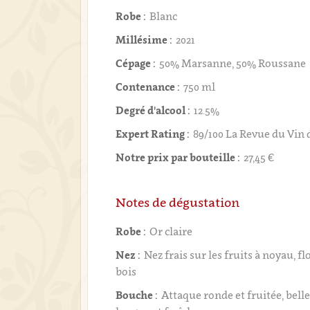
Robe :
Blanc
Millésime :
2021
Cépage :
50% Marsanne, 50% Roussane
Contenance :
750 ml
Degré d'alcool :
12.5%
Expert Rating :
89/100 La Revue du Vin 
Notre prix par bouteille :
27,45 €
Notes de dégustation
Robe :
Or claire
Nez :
Nez frais sur les fruits à noyau, fl
bois
Bouche :
Attaque ronde et fruitée, belle