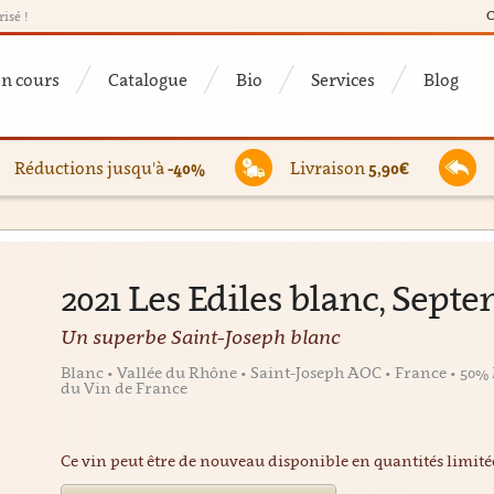
C
risé !
en cours
Catalogue
Bio
Services
Blog
Réductions jusqu'à
-40%
Livraison
5,90€
2021 Les Ediles blanc, Septe
Un superbe Saint-Joseph blanc
Blanc • Vallée du Rhône • Saint-Joseph AOC • France • 50%
du Vin de France
Ce vin peut être de nouveau disponible en quantités limit