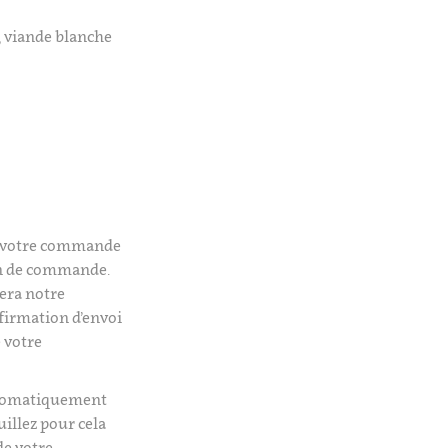
, viande blanche
é votre commande
on de commande.
era notre
firmation d’envoi
 votre
utomatiquement
uillez pour cela
de votre