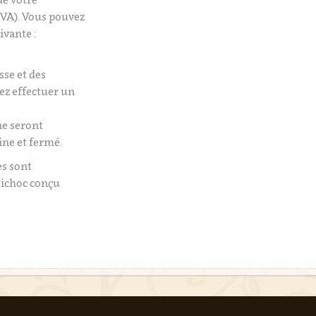
VA). Vous pouvez
ivante :
isse et des
tez effectuer un
e seront
ine et fermé.
es sont
tichoc conçu